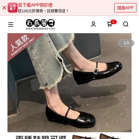
首下載APP領好禮
開啟APP
送100元折價券，註冊雙倍送！
0
1
/
9