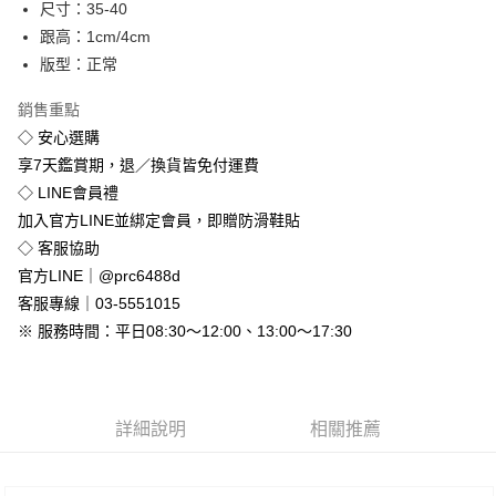
尺寸：35-40
悠遊付
跟高：1cm/4cm
版型：正常
Google Pay
銷售重點
全盈+PAY
◇ 安心選購
享7天鑑賞期，退／換貨皆免付運費
運送方式
◇ LINE會員禮
全家付款取貨
加入官方LINE並綁定會員，即贈防滑鞋貼
免運費
◇ 客服協助
付款後全家取貨
官方LINE｜@prc6488d
免運費
客服專線｜03-5551015
※ 服務時間：平日08:30～12:00、13:00～17:30
7-11付款取貨
每筆NT$80，滿NT$800(含以上)免運費
付款後7-11取貨
詳細說明
相關推薦
每筆NT$80，滿NT$800(含以上)免運費
新竹物流