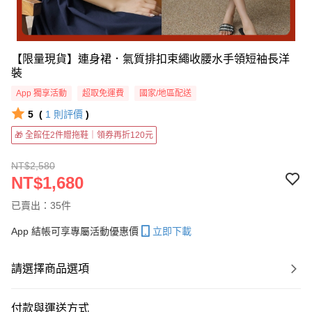
【限量現貨】連身裙．氣質排扣束繩收腰水手領短袖長洋
裝
App 獨享活動
超取免運費
國家/地區配送
5
(
1
則評價
)
🎁 全館任2件贈拖鞋｜領券再折120元
NT$2,580
NT$1,680
已賣出：35件
App 結帳可享專屬活動優惠價
立即下載
請選擇商品選項
付款與運送方式