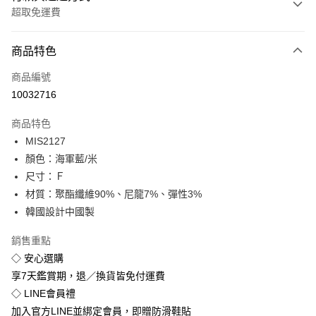
超取免運費
付款方式
商品特色
信用卡一次付款
商品編號
超商取貨付款
10032716
LINE Pay
商品特色
Apple Pay
MIS2127
顏色：海軍藍/米
街口支付
尺寸：Ｆ
悠遊付
材質：聚酯纖維90%、尼龍7%、彈性3%
韓國設計中國製
Google Pay
銷售重點
全盈+PAY
◇ 安心選購
享7天鑑賞期，退／換貨皆免付運費
運送方式
◇ LINE會員禮
全家付款取貨
加入官方LINE並綁定會員，即贈防滑鞋貼