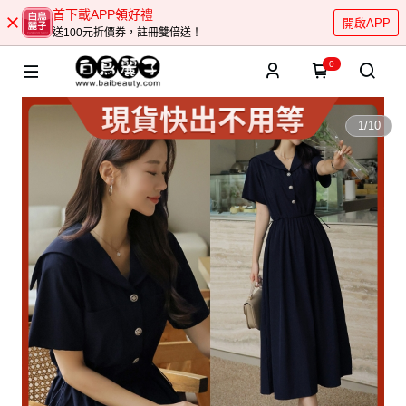
首下載APP領好禮
開啟APP
送100元折價券，註冊雙倍送！
0
1
/
10