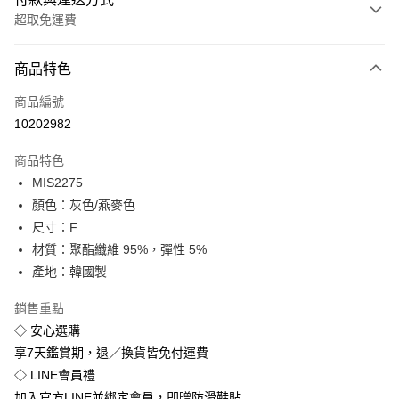
超取免運費
付款方式
商品特色
信用卡一次付款
商品編號
超商取貨付款
10202982
LINE Pay
商品特色
Apple Pay
MIS2275
顏色：灰色/燕麥色
街口支付
尺寸：F
悠遊付
材質：聚酯纖維 95%，彈性 5%
產地：韓國製
Google Pay
銷售重點
全盈+PAY
◇ 安心選購
享7天鑑賞期，退／換貨皆免付運費
運送方式
◇ LINE會員禮
全家付款取貨
加入官方LINE並綁定會員，即贈防滑鞋貼