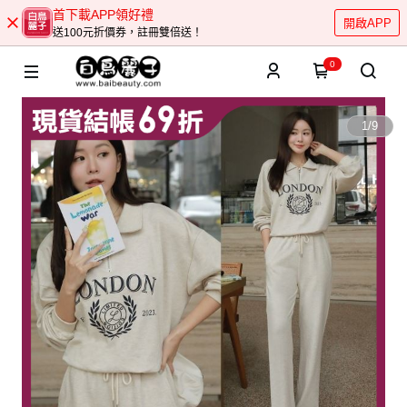
首下載APP領好禮
開啟APP
送100元折價券，註冊雙倍送！
0
1
/
9