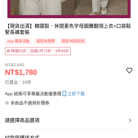
【現貨出清】韓國製．休閒素色字母圖騰翻領上衣+口袋鬆
緊長褲套裝
App 獨享活動
超取免運費
國家/地區配送
🎁 降價85折｜加碼2件75折・3件69折
NT$2,580
NT$1,780
已賣出：16件
App 結帳可享專屬活動優惠價
立即下載
※ 本商品不適用折價券
請選擇商品選項
付款與運送方式