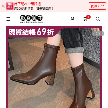
首下載APP領好禮
開啟APP
送100元折價券，註冊雙倍送！
0
1
/
9