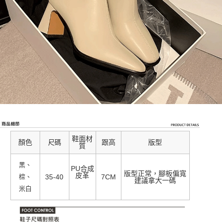
鞋面材
顏色
跟高
版型
尺碼
質
黑、
PU合成
版型正常，腳板偏寬
皮革
棕、
35-40
7CM
建議拿大一碼
米白