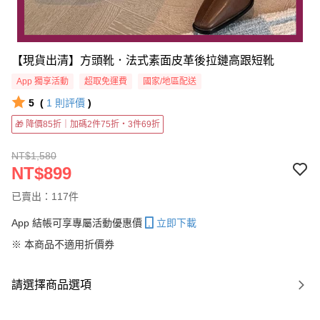
【現貨出清】方頭靴．法式素面皮革後拉鏈高跟短靴
App 獨享活動
超取免運費
國家/地區配送
5
(
1
則評價
)
🎁 降價85折｜加碼2件75折・3件69折
NT$1,580
NT$899
已賣出：117件
App 結帳可享專屬活動優惠價
立即下載
※ 本商品不適用折價券
請選擇商品選項