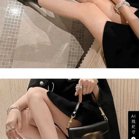
AI
找
尺
寸