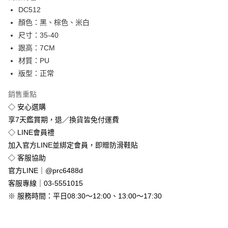
Apple Pay
DC512
顏色：黑、棕色、米白
街口支付
尺寸：35-40
悠遊付
跟高：7CM
材質：PU
Google Pay
版型：正常
全盈+PAY
銷售重點
◇ 安心選購
運送方式
享7天鑑賞期，退／換貨皆免付運費
全家付款取貨
◇ LINE會員禮
免運費
加入官方LINE並綁定會員，即贈防滑鞋貼
付款後全家取貨
◇ 客服協助
免運費
官方LINE｜@prc6488d
客服專線｜03-5551015
7-11付款取貨
※ 服務時間：平日08:30～12:00、13:00～17:30
每筆NT$80，滿NT$800(含以上)免運費
付款後7-11取貨