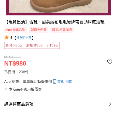
【現貨出清】雪靴．甜美絨布毛毛後綁帶圓頭厚底短靴
App 獨享活動
超取免運費
國家/地區配送
5
(
4
則評價
)
🎁 降價85折｜加碼2件75折・3件69折
NT$1,680
NT$980
已賣出：238件
App 結帳可享專屬活動優惠價
立即下載
※ 本商品不適用折價券
請選擇商品選項