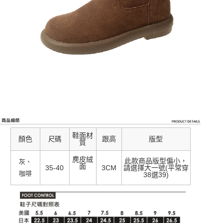
鞋面材
顏色
跟高
版型
尺碼
質
麂皮絨
此款商品版型偏小，
灰、
面
35-40
3CM
請選擇大一號(平常穿
咖啡
38選39)