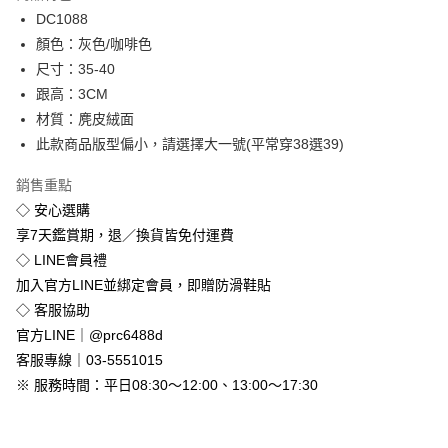
Apple Pay
DC1088
顏色：灰色/咖啡色
街口支付
尺寸：35-40
悠遊付
跟高：3CM
材質：麂皮絨面
Google Pay
此款商品版型偏小，請選擇大一號(平常穿38選39)
全盈+PAY
銷售重點
◇ 安心選購
運送方式
享7天鑑賞期，退／換貨皆免付運費
全家付款取貨
◇ LINE會員禮
免運費
加入官方LINE並綁定會員，即贈防滑鞋貼
付款後全家取貨
◇ 客服協助
免運費
官方LINE｜@prc6488d
客服專線｜03-5551015
7-11付款取貨
※ 服務時間：平日08:30～12:00、13:00～17:30
每筆NT$80，滿NT$800(含以上)免運費
付款後7-11取貨