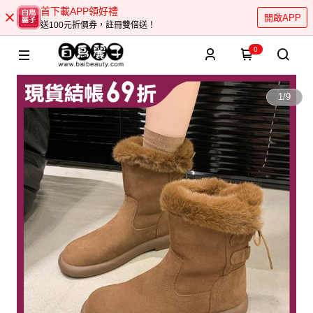
首下載APP領好禮
開啟APP
送100元折價券，註冊雙倍送！
0
1
/
9