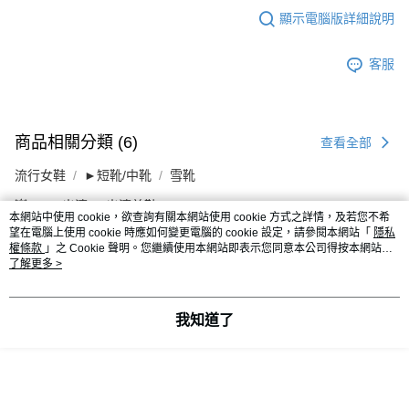
顯示電腦版詳細說明
客服
商品相關分類 (6)
查看全部
流行女鞋
►短靴/中靴
雪靴
💥Outlet出清
出清美鞋
本網站中使用 cookie，欲查詢有關本網站使用 cookie 方式之詳情，及若您不希
望在電腦上使用 cookie 時應如何變更電腦的 cookie 設定，請參閱本網站「
隱私
權條款
」之 Cookie 聲明。您繼續使用本網站即表示您同意本公司得按本網站使
用條款之 Cookie 聲明使用 cookie。
了解更多 >
評價
查看全部
我知道了
5
(
4
則評價
)
rcpkap
2025/01/21
|
咖啡色36
這雙雪靴以甜美絨布加上可愛綁帶設計，厚底設計讓整體更具時尚