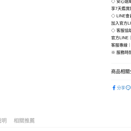
全盈+PAY
◇ 安心選
享7天鑑
◇ LINE
運送方式
加入官方L
◇ 客服協
全家付款
官方LINE｜
免運費
客服專線｜0
付款後全
※ 服務時間：
免運費
7-11付款
商品相關分
每筆NT$8
流行女鞋
付款後7-1
分享
💥Outlet
每筆NT$8
💥Outlet
新竹物流
全部商品
每筆NT$9
說明
相關推薦
全部商品
離島郵局