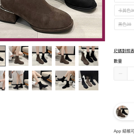
卡其色3
黑色38
尺碼對照
數量
App 結