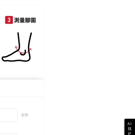
動
現貨出清🔥滿件最低只要69折！
0，滿NT$999(含以上)免運費
際】限一般住址，不支援智能櫃
查看運費
AI
找
尺