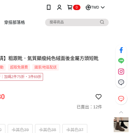
0
TWD
穿搭部落格
清】粗跟靴．氣質顯瘦純色絨面後金屬方頭短靴
活動
超取免運費
國家/地區配送
5折｜加碼2件75折・3件69折
80
已賣出：12件
0
卡其色39
卡其色38
卡其色37