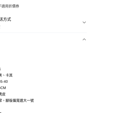
不適用折價券
送方式
費
次付款
付款
1
黑、卡其
5-40
3CM
麂皮
常，腳版偏寬選大一號
y