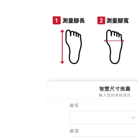
🔥促銷活
每筆NT$9
【宇迅國