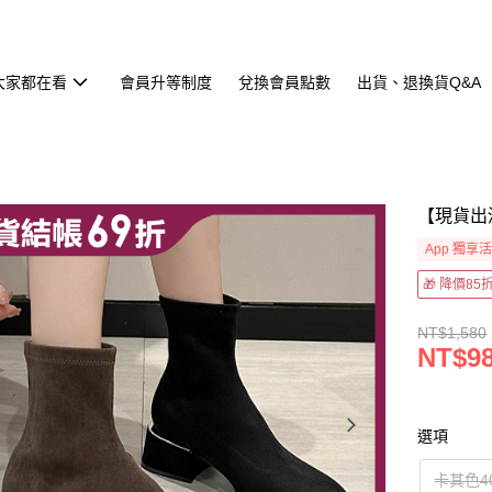
大家都在看
會員升等制度
兌換會員點數
出貨、退換貨Q&A
【現貨出
App 獨享
🎁 降價8
NT$1,580
NT$9
選項
卡其色4