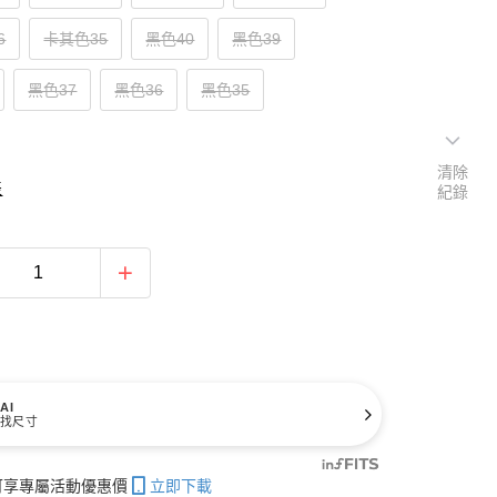
6
卡其色35
黑色40
黑色39
黑色37
黑色36
黑色35
清除
表
紀錄
AI
找尺寸
帳可享專屬活動優惠價
立即下載