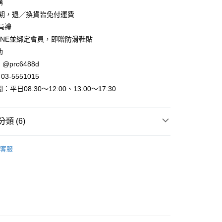
購
賞期，退／換貨皆免付運費
會員禮
INE並綁定會員，即贈防滑鞋貼
助
取貨
@prc6488d
3-5551015
家取貨
平日08:30～12:00、13:00～17:30
取貨
類 (6)
0，滿NT$800(含以上)免運費
►短靴/中靴
短靴
1取貨
客服
出清
出清美鞋
0，滿NT$800(含以上)免運費
出清
36號鞋
►查看全部商品
0，滿NT$999(含以上)免運費
►全部鞋款
配送