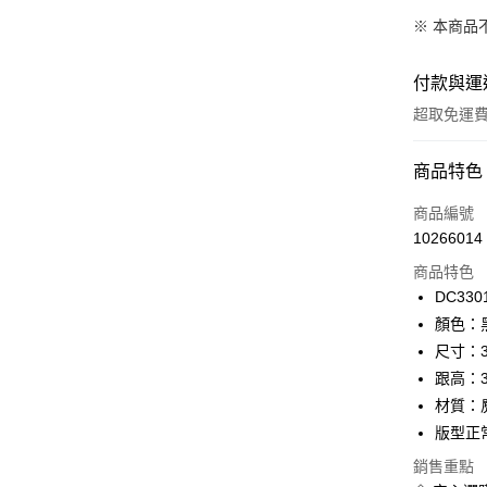
※ 本商品
付款與運
超取免運
付款方式
商品特色
信用卡一
商品編號
10266014
超商取貨
商品特色
LINE Pay
DC330
顏色：
Apple Pay
尺寸：3
街口支付
跟高：
材質：
悠遊付
版型正
Google Pa
銷售重點