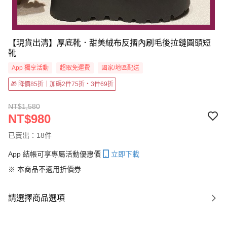
【現貨出清】厚底靴．甜美絨布反摺內刷毛後拉鏈圓頭短
靴
App 獨享活動
超取免運費
國家/地區配送
🎁 降價85折｜加碼2件75折・3件69折
NT$1,580
NT$980
已賣出：18件
App 結帳可享專屬活動優惠價
立即下載
※ 本商品不適用折價券
請選擇商品選項