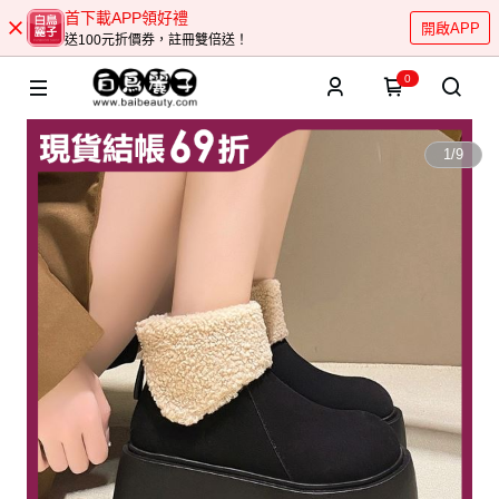
首下載APP領好禮
開啟APP
送100元折價券，註冊雙倍送！
0
1
/
9