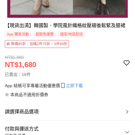
【現貨出清】韓國製．學院風針織格紋壓褶後鬆緊及膝裙
App 獨享活動
超取免運費
國家/地區配送
🎁 降價85折｜加碼2件75折・3件69折
NT$1,880
NT$1,680
已賣出：16件
App 結帳可享專屬活動優惠價
立即下載
※ 本商品不適用折價券
請選擇商品選項
付款與運送方式