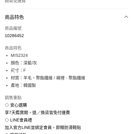
超取免運費
付款方式
商品特色
信用卡一次付款
商品編號
超商取貨付款
10286452
LINE Pay
商品特色
Apple Pay
MIS2324
顏色：深藍/灰
街口支付
尺寸：F
悠遊付
材質：羊毛，聚酯纖維 / 襯裡 - 聚酯纖維
產地：韓國製
Google Pay
銷售重點
全盈+PAY
◇ 安心選購
享7天鑑賞期，退／換貨皆免付運費
運送方式
◇ LINE會員禮
全家付款取貨
加入官方LINE並綁定會員，即贈防滑鞋貼
免運費