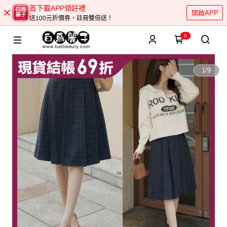
首下載APP領好禮
開啟APP
送100元折價券，註冊雙倍送！
0
1
/
9