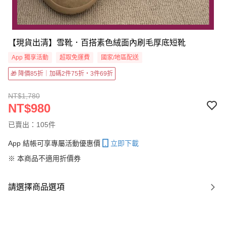
【現貨出清】雪靴．百搭素色絨面內刷毛厚底短靴
App 獨享活動
超取免運費
國家/地區配送
🎁 降價85折｜加碼2件75折・3件69折
NT$1,780
NT$980
已賣出：105件
App 結帳可享專屬活動優惠價
立即下載
※ 本商品不適用折價券
請選擇商品選項