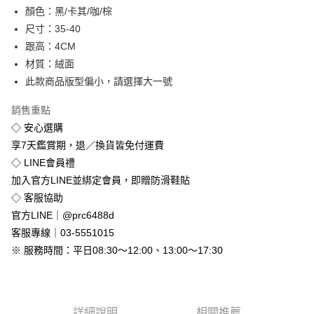
顏色：黑/卡其/咖/棕
街口支付
尺寸：35-40
悠遊付
跟高：4CM
材質：絨面
Google Pay
此款商品版型偏小，請選擇大一號
全盈+PAY
銷售重點
◇ 安心選購
運送方式
享7天鑑賞期，退／換貨皆免付運費
全家付款取貨
◇ LINE會員禮
免運費
加入官方LINE並綁定會員，即贈防滑鞋貼
付款後全家取貨
◇ 客服協助
免運費
官方LINE｜@prc6488d
客服專線｜03-5551015
7-11付款取貨
※ 服務時間：平日08:30～12:00、13:00～17:30
每筆NT$80，滿NT$800(含以上)免運費
付款後7-11取貨
每筆NT$80，滿NT$800(含以上)免運費
詳細說明
相關推薦