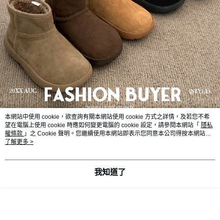
本網站中使用 cookie，欲查詢有關本網站使用 cookie 方式之詳情，及若您不希
望在電腦上使用 cookie 時應如何變更電腦的 cookie 設定，請參閱本網站「
隱私
權條款
」之 Cookie 聲明。您繼續使用本網站即表示您同意本公司得按本網站使
用條款之 Cookie 聲明使用 cookie。
了解更多 >
我知道了