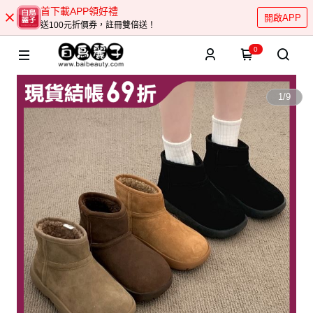
首下載APP領好禮
開啟APP
送100元折價券，註冊雙倍送！
0
1
/
9