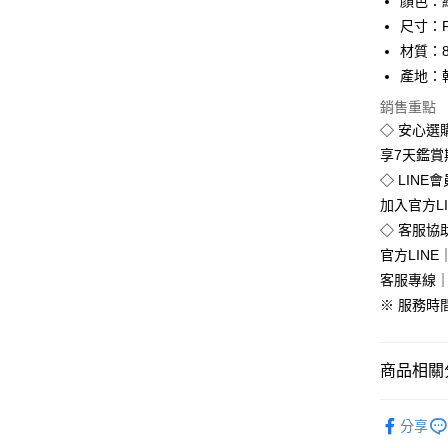
顏色：
Apple Pay
尺寸：
街口支付
材質：8
產地：
悠遊付
銷售重點
Google Pa
◇ 安心選
全盈+PAY
享7天鑑
◇ LINE
加入官方L
運送方式
◇ 客服協
官方LINE｜
全家付款
客服專線｜0
免運費
※ 服務時間：
付款後全
免運費
商品相關分
7-11付款
韓版服飾
每筆NT$8
分享
💥Outlet