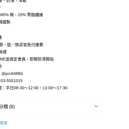
綠、奶油、深藍
F
80% 棉，20% 聚酯纖維
韓國製
y
購
賞期，退／換貨皆免付運費
會員禮
INE並綁定會員，即贈防滑鞋貼
助
@prc6488d
取貨
3-5551015
平日08:30～12:00、13:00～17:30
家取貨
類 (6)
取貨
►上衣．T恤
七分 長袖．上衣
0，滿NT$800(含以上)免運費
客服
出清
出清服飾