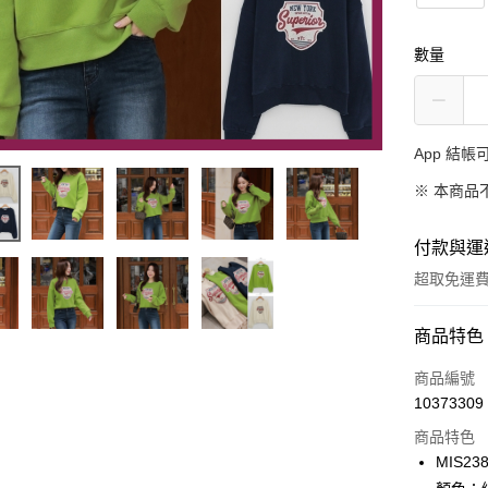
數量
App 結
※ 本商品
付款與運
超取免運
付款方式
商品特色
信用卡一
商品編號
10373309
超商取貨
商品特色
LINE Pay
MIS23