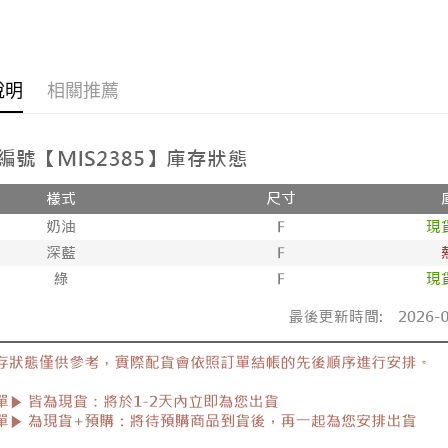
付款後7-1
►正韓貨
每筆NT$8
全部商品
新竹物流
說明
相關推薦
每筆NT$9
全部商品
🔥促銷活
離島郵局
每筆NT$9
【宇迅國