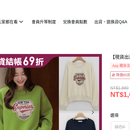
大家都在看
會員升等制度
兌換會員點數
出貨、退換貨Q&A
【現貨出
App 獨享
🎁 降價8
NT$1,880
NT$1,
選項
綠色F