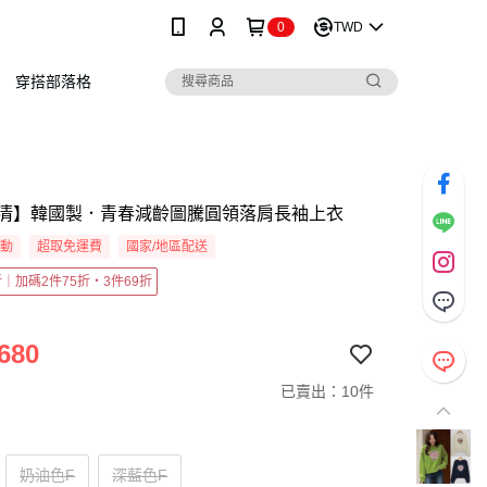
0
TWD
穿搭部落格
清】韓國製．青春減齡圖騰圓領落肩長袖上衣
活動
超取免運費
國家/地區配送
5折｜加碼2件75折・3件69折
680
已賣出：10件
奶油色F
深藍色F