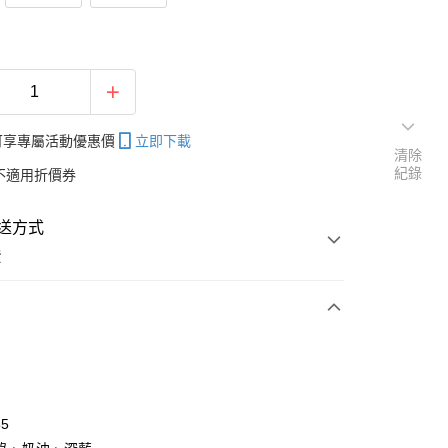
帳可享專屬活動優惠價
立即下載
清除
紀錄
不適用折價券
送方式
費
次付款
付款
85