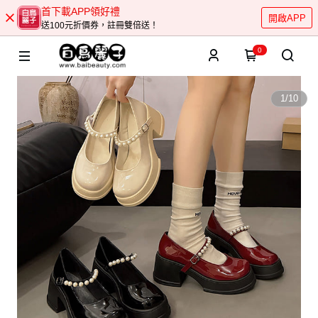
首下載APP領好禮
開啟APP
送100元折價券，註冊雙倍送！
0
1
/
10