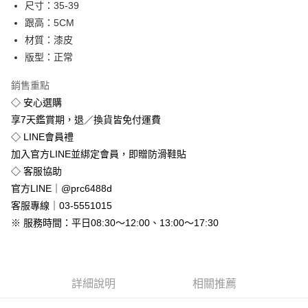
尺寸：35-39
悠遊付
跟高：5CM
材質：漆皮
Google Pay
版型：正常
全盈+PAY
銷售重點
◇ 安心選購
運送方式
享7天鑑賞期，退／換貨皆免付運費
全家付款取貨
◇ LINE會員禮
免運費
加入官方LINE並綁定會員，即贈防滑鞋貼
付款後全家取貨
◇ 客服協助
免運費
官方LINE｜@prc6488d
客服專線｜03-5551015
7-11付款取貨
※ 服務時間：平日08:30～12:00、13:00～17:30
每筆NT$80，滿NT$800(含以上)免運費
付款後7-11取貨
每筆NT$80，滿NT$800(含以上)免運費
詳細說明
相關推薦
新竹物流