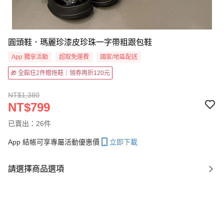
圓頭鞋．瑪麗珍漆皮珍珠一字帶粗跟包鞋
App 獨享活動
超取免運費
國家/地區配送
🎁 全館任2件贈拖鞋｜領券再折120元
NT$1,380
NT$799
已賣出：26件
App 結帳可享專屬活動優惠價
立即下載
請選擇商品選項