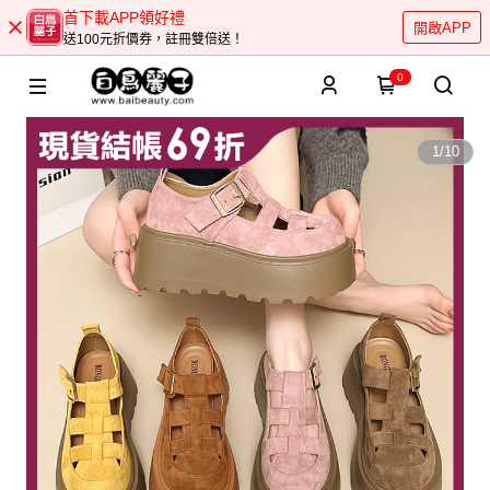
首下載APP領好禮
開啟APP
送100元折價券，註冊雙倍送！
0
1
/
10