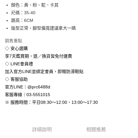
顏色：黃、粉、駝、卡其
街口支付
尺碼：35-40
悠遊付
跟高：6CM
版型正常，腳型偏寬建議拿大一碼
Google Pay
銷售重點
全盈+PAY
◇ 安心選購
享7天鑑賞期，退／換貨皆免付運費
運送方式
◇ LINE會員禮
全家付款取貨
加入官方LINE並綁定會員，即贈防滑鞋貼
免運費
◇ 客服協助
付款後全家取貨
官方LINE｜@prc6488d
免運費
客服專線｜03-5551015
※ 服務時間：平日08:30～12:00、13:00～17:30
7-11付款取貨
每筆NT$80，滿NT$800(含以上)免運費
付款後7-11取貨
詳細說明
相關推薦
每筆NT$80，滿NT$800(含以上)免運費