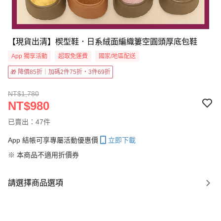
【現貨出清】楔型鞋．日系絨面編織簍空圓頭厚底包鞋
App 獨享活動
超取免運費
國家/地區配送
🎁 降價85折｜加碼2件75折・3件69折
NT$1,780
NT$980
已賣出：47件
App 結帳可享專屬活動優惠價
立即下載
※ 本商品不適用折價券
請選擇商品選項