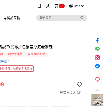
0
TWD
穿搭部落格
雜誌款網布拼色繫帶厚底老爹鞋
活動
超取免運費
國家/地區配送
則評價
)
2件贈拖鞋｜領券再折120元
99
已賣出：213件