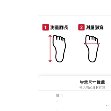
離島郵局
每筆NT$9
【宇迅國