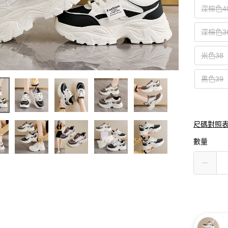
深棕色4
深棕色3
米色38
黑色39
尺碼對照
數量