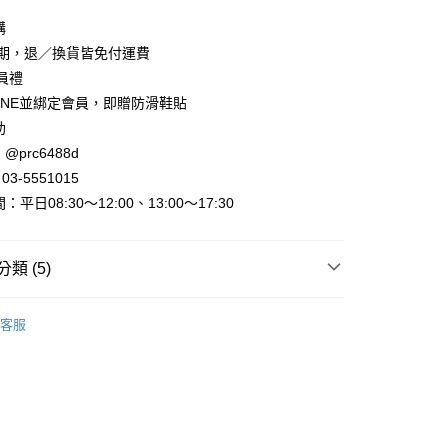
y
購
賞期，退／換貨皆免付運費
會員禮
INE並綁定會員，即贈防滑鞋貼
助
@prc6488d
取貨
3-5551015
平日08:30～12:00、13:00～17:30
家取貨
類 (5)
取貨
►運動/休閒/牛津鞋
運動鞋、球鞋
0，滿NT$800(含以上)免運費
客服
敗
►熱銷鞋靴排行榜
1取貨
動
全館滿件🩴免費送日系拖鞋！
0，滿NT$800(含以上)免運費
►查看全部商品
0，滿NT$999(含以上)免運費
►全部鞋款