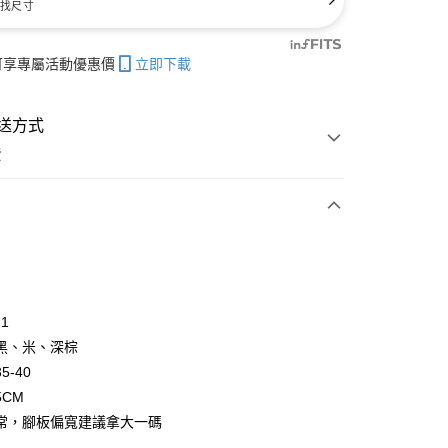
找尺寸
帳可享專屬活動優惠價
立即下載
送方式
費
次付款
付款
-1
黑、米、深棕
5-40
5CM
常，腳板偏寬建議拿大一碼