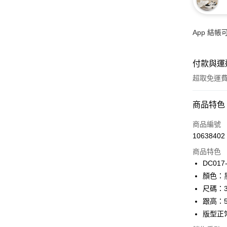
App 結
付款與運
超取免運
付款方式
商品特色
信用卡一
商品編號
10638402
超商取貨
商品特色
LINE Pay
DC017
顏色：
Apple Pay
尺碼：3
街口支付
跟高：
版型正
悠遊付