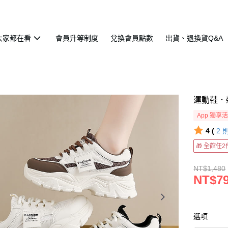
大家都在看
會員升等制度
兌換會員點數
出貨、退換貨Q&A
運動鞋．
App 獨享
4 (
2
🎁 全館任
NT$1,480
NT$7
選項