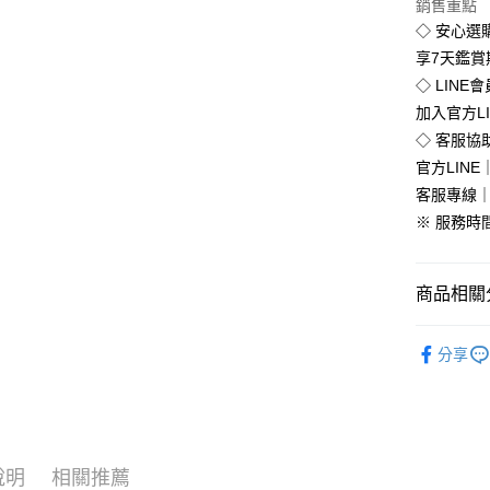
銷售重點
Google Pa
◇ 安心選
全盈+PAY
享7天鑑
◇ LINE
加入官方L
運送方式
◇ 客服協
官方LINE｜
全家付款
客服專線｜0
免運費
※ 服務時間：
付款後全
免運費
商品相關分
7-11付款
流行女鞋
每筆NT$8
分享
►進店必
付款後7-1
🔥促銷活
每筆NT$8
全部商品
新竹物流
說明
相關推薦
每筆NT$9
全部商品