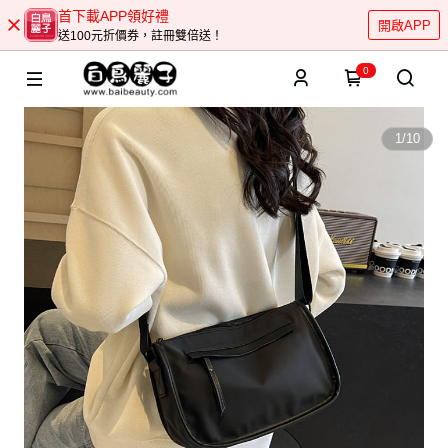
首下載APP領好禮
開啟APP
送100元折價券，註冊雙倍送！
0
1
/
10