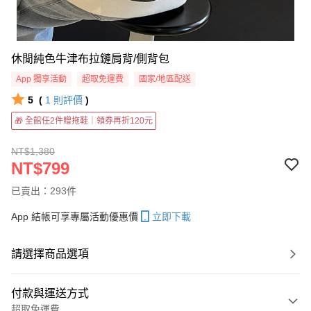
休閒純色牛津布拉鏈肩背/側背包
App 獨享活動
超取免運費
國家/地區配送
5
(
1
則評價
)
🎁 全館任2件贈拖鞋｜領券再折120元
NT$1,380
NT$799
已賣出：293件
App 結帳可享專屬活動優惠價
立即下載
請選擇商品選項
付款與運送方式
超取免運費