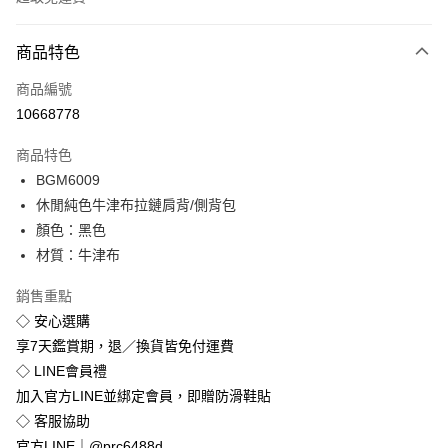
付款方式
商品特色
信用卡一次付款
商品編號
超商取貨付款
10668778
LINE Pay
商品特色
Apple Pay
BGM6009
休閒純色牛津布拉鏈肩背/側背包
街口支付
顏色：黑色
悠遊付
材質：牛津布
Google Pay
銷售重點
◇ 安心選購
全盈+PAY
享7天鑑賞期，退／換貨皆免付運費
◇ LINE會員禮
運送方式
加入官方LINE並綁定會員，即贈防滑鞋貼
全家付款取貨
◇ 客服協助
免運費
官方LINE｜@prc6488d