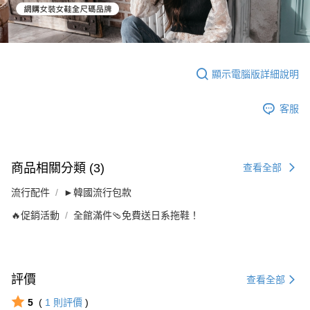
顯示電腦版詳細說明
客服
商品相關分類 (3)
查看全部
流行配件
►韓國流行包款
🔥促銷活動
全館滿件🩴免費送日系拖鞋！
評價
查看全部
5
(
1
則評價
)