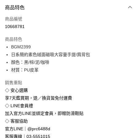
付款方式
商品特色
信用卡一次付款
商品編號
超商取貨付款
10668781
LINE Pay
商品特色
Apple Pay
BGM2399
日系簡約素色絨面磁吸大容量手提/肩背包
街口支付
顏色：黑/棕/泥/咖啡
悠遊付
材質：PU皮革
Google Pay
銷售重點
◇ 安心選購
全盈+PAY
享7天鑑賞期，退／換貨皆免付運費
◇ LINE會員禮
運送方式
加入官方LINE並綁定會員，即贈防滑鞋貼
全家付款取貨
◇ 客服協助
免運費
官方LINE｜@prc6488d
付款後全家取貨
客服專線｜03-5551015