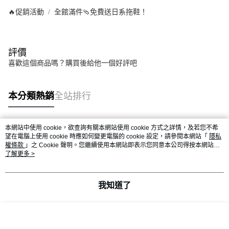
🔥促銷活動
全館滿件🩴免費送日系拖鞋！
評價
喜歡這個商品嗎？購買後給他一個好評吧
本分類熱銷
全站排行
本網站中使用 cookie，欲查詢有關本網站使用 cookie 方式之詳情，及若您不希
熱門標籤
望在電腦上使用 cookie 時應如何變更電腦的 cookie 設定，請參閱本網站「
隱私
權條款
」之 Cookie 聲明。您繼續使用本網站即表示您同意本公司得按本網站使
用條款之 Cookie 聲明使用 cookie。
了解更多 >
我知道了