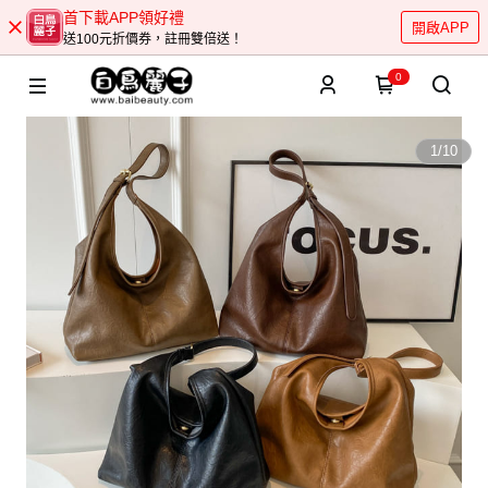
首下載APP領好禮
開啟APP
送100元折價券，註冊雙倍送！
0
1
/
10