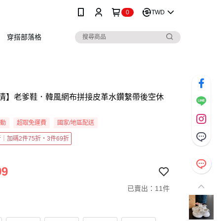
0
TWD
穿搭部落格
清】老爹鞋．韓風網布拼接皮革水鑽繫帶後空休
活動
超取免運費
國家/地區配送
5折｜加碼2件75折・3件69折
99
已賣出：11件