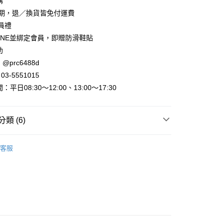
購
賞期，退／換貨皆免付運費
會員禮
INE並綁定會員，即贈防滑鞋貼
助
@prc6488d
取貨
3-5551015
平日08:30～12:00、13:00～17:30
家取貨
類 (6)
取貨
►運動/休閒/牛津鞋
運動鞋、球鞋
0，滿NT$800(含以上)免運費
客服
出清
出清美鞋
1取貨
出清
40號鞋
0，滿NT$800(含以上)免運費
►查看全部商品
0，滿NT$999(含以上)免運費
►全部鞋款
動
現貨出清🔥滿件最低只要69折！