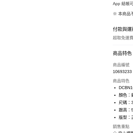
App 結
※ 本商品
付款與運
超取免運
付款方式
商品特色
信用卡一
商品編號
10693233
超商取貨
商品特色
LINE Pay
DCBN1
顏色：
Apple Pay
尺碼：3
街口支付
跟高：5
版型：
悠遊付
銷售重點
Google Pa