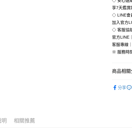
◇ 安心選
全盈+PAY
享7天鑑
◇ LINE
加入官方L
運送方式
◇ 客服協
官方LINE｜
全家付款
客服專線｜0
免運費
※ 服務時間：
付款後全
免運費
商品相關分
7-11付款
流行女鞋
每筆NT$8
分享
💥Outlet
付款後7-1
💥Outlet
每筆NT$8
全部商品
新竹物流
說明
相關推薦
每筆NT$9
全部商品
🔥促銷活