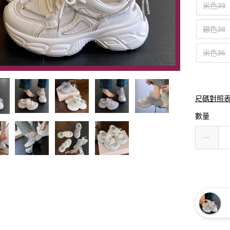
米色39
銀色38
米色36
尺碼對照
數量