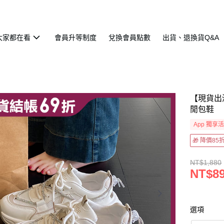
大家都在看
會員升等制度
兌換會員點數
出貨、退換貨Q&A
【現貨出
閒包鞋
App 獨享
🎁 降價8
NT$1,880
NT$8
選項