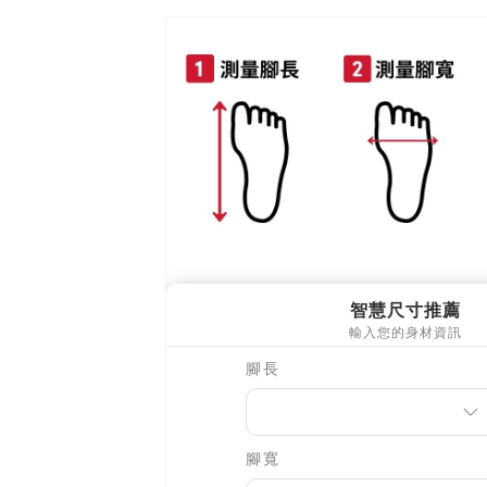
離島郵局
每筆NT$9
【宇迅國