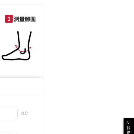
配送
0，滿NT$999(含以上)免運費
際】限一般住址，不支援智能櫃
查看運費
AI
找
尺