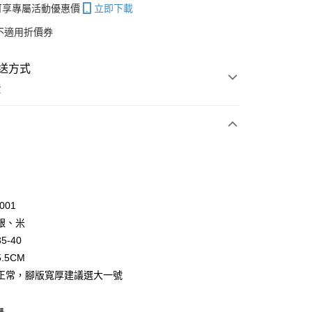
帳可享專屬活動優惠價
立即下載
不適用折價券
送方式
費
次付款
付款
001
銀、米
5-40
.5CM
正常，腳版寬厚建議選大一號
y