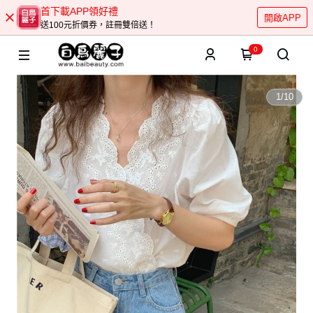
首下載APP領好禮
開啟APP
送100元折價券，註冊雙倍送！
0
1
/
10