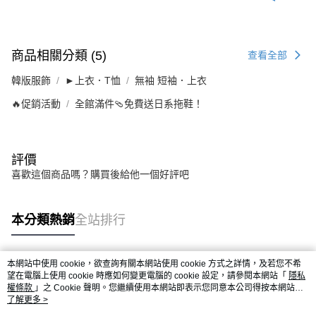
商品相關分類 (5)
查看全部
韓版服飾
►上衣．T恤
無袖 短袖．上衣
🔥促銷活動
全館滿件🩴免費送日系拖鞋！
評價
喜歡這個商品嗎？購買後給他一個好評吧
本分類熱銷
全站排行
本網站中使用 cookie，欲查詢有關本網站使用 cookie 方式之詳情，及若您不希
熱門標籤
望在電腦上使用 cookie 時應如何變更電腦的 cookie 設定，請參閱本網站「
隱私
權條款
」之 Cookie 聲明。您繼續使用本網站即表示您同意本公司得按本網站使
用條款之 Cookie 聲明使用 cookie。
了解更多 >