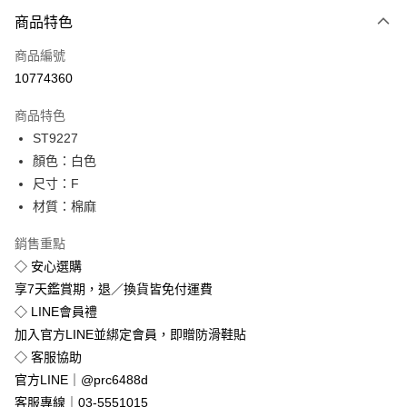
付款方式
商品特色
信用卡一次付款
商品編號
超商取貨付款
10774360
LINE Pay
商品特色
Apple Pay
ST9227
顏色：白色
街口支付
尺寸：F
悠遊付
材質：棉麻
Google Pay
銷售重點
◇ 安心選購
全盈+PAY
享7天鑑賞期，退／換貨皆免付運費
◇ LINE會員禮
運送方式
加入官方LINE並綁定會員，即贈防滑鞋貼
全家付款取貨
◇ 客服協助
免運費
官方LINE｜@prc6488d
付款後全家取貨
客服專線｜03-5551015