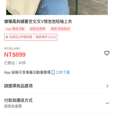
慵懶風刺繡簍空交叉V領泡泡短袖上衣
App 獨享活動
超取免運費
國家/地區配送
🎁 全館任2件贈拖鞋｜領券再折120元
NT$1,680
NT$899
已賣出：30件
App 結帳可享專屬活動優惠價
立即下載
請選擇商品選項
付款與運送方式
超取免運費