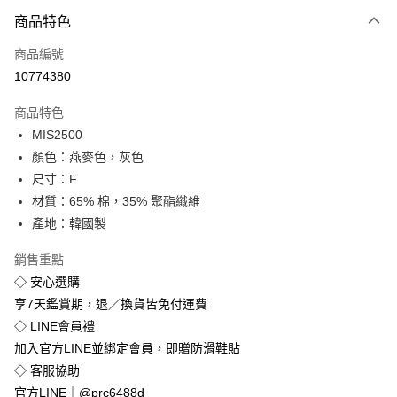
付款方式
商品特色
信用卡一次付款
商品編號
超商取貨付款
10774380
LINE Pay
商品特色
Apple Pay
MIS2500
顏色：燕麥色，灰色
街口支付
尺寸：F
悠遊付
材質：65% 棉，35% 聚酯纖維
產地：韓國製
Google Pay
銷售重點
全盈+PAY
◇ 安心選購
享7天鑑賞期，退／換貨皆免付運費
運送方式
◇ LINE會員禮
全家付款取貨
加入官方LINE並綁定會員，即贈防滑鞋貼
免運費
◇ 客服協助
付款後全家取貨
官方LINE｜@prc6488d