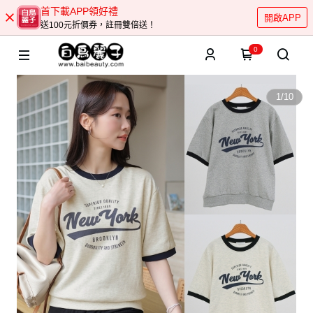
首下載APP領好禮
開啟APP
送100元折價券，註冊雙倍送！
0
1
/
10