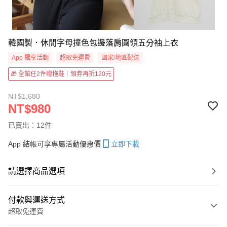
韓國製．休閒字母撞色包邊落肩圓領五分袖上衣
App 獨享活動
超取免運費
國家/地區配送
🎁 全館任2件贈拖鞋｜領券再折120元
NT$1,680
NT$980
已賣出：12件
App 結帳可享專屬活動優惠價
立即下載
請選擇商品選項
付款與運送方式
超取免運費