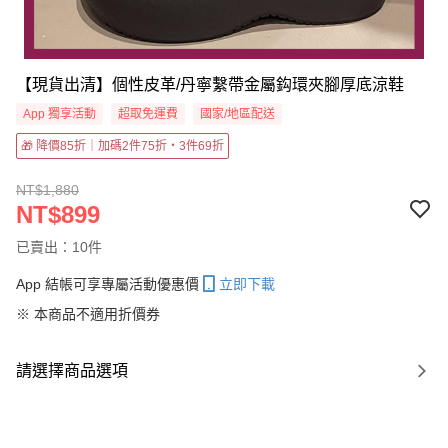
【現貨出清】個性皮革/丹寧繫帶金屬鈎環夾腳厚底涼鞋
App 獨享活動
超取免運費
國家/地區配送
🎁 降價85折｜加碼2件75折・3件69折
NT$1,880
NT$899
已賣出：10件
App 結帳可享專屬活動優惠價
立即下載
※ 本商品不適用折價券
請選擇商品選項