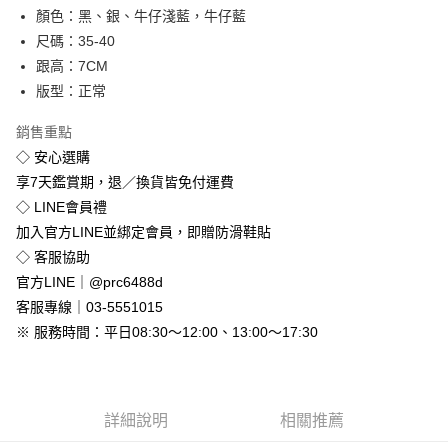
顏色：黑、銀、牛仔淺藍，牛仔藍
街口支付
尺碼：35-40
悠遊付
跟高：7CM
版型：正常
Google Pay
銷售重點
全盈+PAY
◇ 安心選購
享7天鑑賞期，退／換貨皆免付運費
運送方式
◇ LINE會員禮
全家付款取貨
加入官方LINE並綁定會員，即贈防滑鞋貼
免運費
◇ 客服協助
付款後全家取貨
官方LINE｜@prc6488d
免運費
客服專線｜03-5551015
※ 服務時間：平日08:30～12:00、13:00～17:30
7-11付款取貨
每筆NT$80，滿NT$800(含以上)免運費
付款後7-11取貨
詳細說明
相關推薦
每筆NT$80，滿NT$800(含以上)免運費