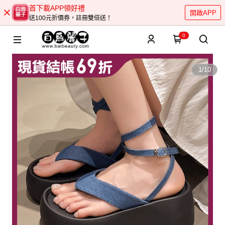
首下載APP領好禮
開啟APP
送100元折價券，註冊雙倍送！
0
1
/
10