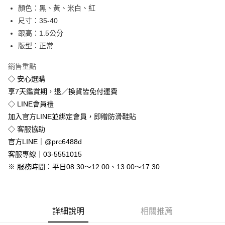
顏色：黑、黃、米白、紅
街口支付
尺寸：35-40
悠遊付
跟高：1.5公分
版型：正常
Google Pay
銷售重點
全盈+PAY
◇ 安心選購
享7天鑑賞期，退／換貨皆免付運費
運送方式
◇ LINE會員禮
全家付款取貨
加入官方LINE並綁定會員，即贈防滑鞋貼
免運費
◇ 客服協助
付款後全家取貨
官方LINE｜@prc6488d
免運費
客服專線｜03-5551015
※ 服務時間：平日08:30～12:00、13:00～17:30
7-11付款取貨
每筆NT$80，滿NT$800(含以上)免運費
付款後7-11取貨
詳細說明
相關推薦
每筆NT$80，滿NT$800(含以上)免運費