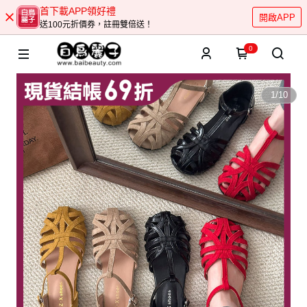
首下載APP領好禮
開啟APP
送100元折價券，註冊雙倍送！
0
1
/
10