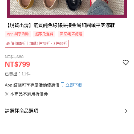
【現貨出清】氣質純色線條拼接金屬釦圓頭平底涼鞋
App 獨享活動
超取免運費
國家/地區配送
🎁 降價85折｜加碼2件75折・3件69折
NT$1,680
NT$799
已賣出：11件
App 結帳可享專屬活動優惠價
立即下載
※ 本商品不適用折價券
請選擇商品選項