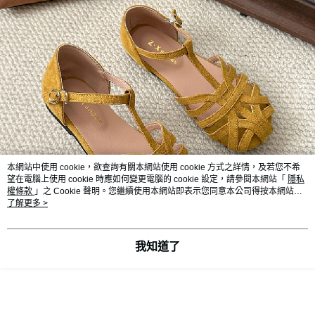
本網站中使用 cookie，欲查詢有關本網站使用 cookie 方式之詳情，及若您不希
望在電腦上使用 cookie 時應如何變更電腦的 cookie 設定，請參閱本網站「
隱私
權條款
」之 Cookie 聲明。您繼續使用本網站即表示您同意本公司得按本網站使
用條款之 Cookie 聲明使用 cookie。
了解更多 >
我知道了