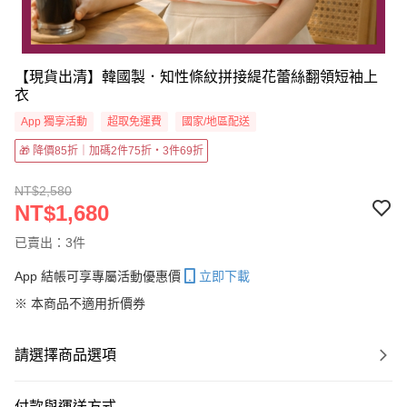
【現貨出清】韓國製．知性條紋拼接緹花蕾絲翻領短袖上
衣
App 獨享活動
超取免運費
國家/地區配送
🎁 降價85折｜加碼2件75折・3件69折
NT$2,580
NT$1,680
已賣出：3件
App 結帳可享專屬活動優惠價
立即下載
※ 本商品不適用折價券
請選擇商品選項
付款與運送方式