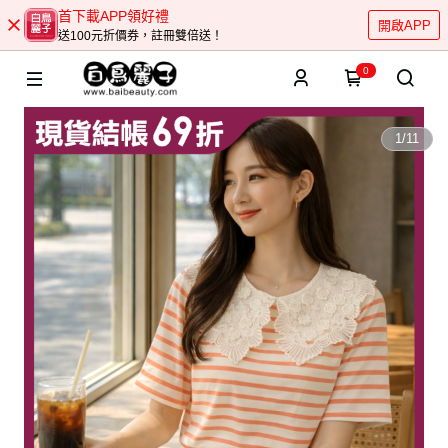
首下載APP領好禮
開啟APP
送100元折價券，註冊雙倍送！
0
1
/
11