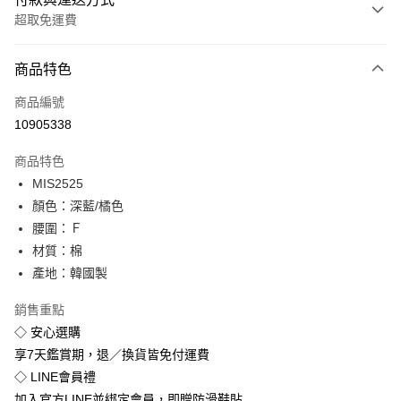
超取免運費
付款方式
商品特色
信用卡一次付款
商品編號
超商取貨付款
10905338
LINE Pay
商品特色
Apple Pay
MIS2525
顏色：深藍/橘色
街口支付
腰圍：Ｆ
悠遊付
材質：棉
產地：韓國製
Google Pay
銷售重點
全盈+PAY
◇ 安心選購
享7天鑑賞期，退／換貨皆免付運費
運送方式
◇ LINE會員禮
全家付款取貨
加入官方LINE並綁定會員，即贈防滑鞋貼