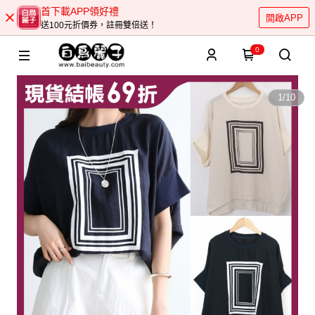
首下載APP領好禮
開啟APP
送100元折價券，註冊雙倍送！
0
1
/
10