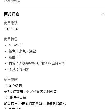
超取免運費
付款方式
商品特色
信用卡一次付款
商品編號
超商取貨付款
10905342
LINE Pay
商品特色
Apple Pay
MIS2530
顏色：米色、深藍
街口支付
腰圍：Ｆ
悠遊付
材質：人造絲59% 尼龍21% 亞麻20%
產地：韓國製
Google Pay
銷售重點
全盈+PAY
◇ 安心選購
享7天鑑賞期，退／換貨皆免付運費
運送方式
◇ LINE會員禮
全家付款取貨
加入官方LINE並綁定會員，即贈防滑鞋貼
免運費