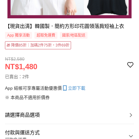
【現貨出清】韓國製．簡約方形印花圓領落肩短袖上衣
App 獨享活動
超取免運費
國家/地區配送
🎁 降價85折｜加碼2件75折・3件69折
NT$2,580
NT$1,480
已賣出：2件
App 結帳可享專屬活動優惠價
立即下載
※ 本商品不適用折價券
請選擇商品選項
付款與運送方式