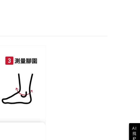
1取貨
【35-44全尺碼專區】
0，滿NT$800(含以上)免運費
出清
35號鞋
0，滿NT$999(含以上)免運費
出清
37號鞋
出清
43號鞋
配送
0，滿NT$999(含以上)免運費
出清
41號鞋
出清
40號鞋
際】限一般住址，不支援智能櫃
查看運費
►查看全部商品
►全部鞋款
動
現貨出清🔥滿件最低只要69折！
AI
找
尺