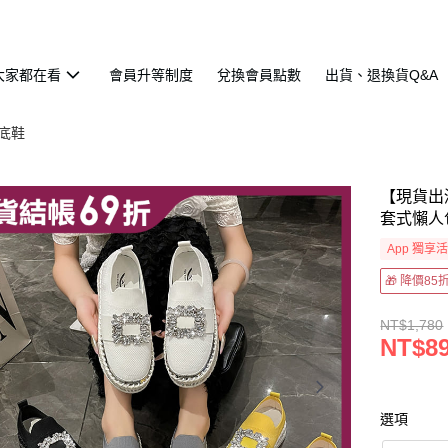
大家都在看
會員升等制度
兌換會員點數
出貨、退換貨Q&A
底鞋
【現貨出
套式懶人
App 獨享
🎁 降價8
NT$1,780
NT$8
選項