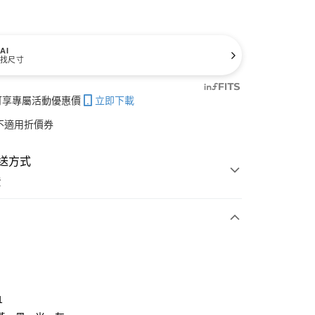
AI
找尺寸
帳可享專屬活動優惠價
立即下載
不適用折價券
送方式
費
次付款
付款
1