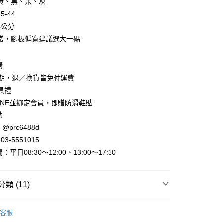
黃、黑、米、灰
5-44
4公分
常，腳板偏寬建議選大一碼
y
購
賞期，退／換貨皆免付運費
會員禮
INE並綁定會員，即贈防滑鞋貼
助
@prc6488d
取貨
3-5551015
平日08:30～12:00、13:00～17:30
家取貨
類 (11)
取貨
►平底/娃娃/樂福/懶人鞋
懶人鞋、厚底鞋
0，滿NT$800(含以上)免運費
客服
出清
出清美鞋