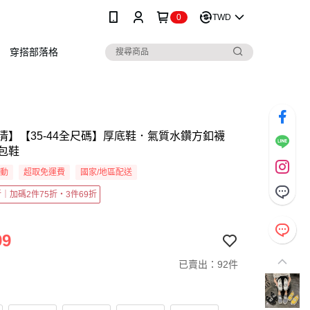
0
TWD
穿搭部落格
清】【35-44全尺碼】厚底鞋．氣質水鑽方釦襪
包鞋
活動
超取免運費
國家/地區配送
5折｜加碼2件75折・3件69折
99
已賣出：92件