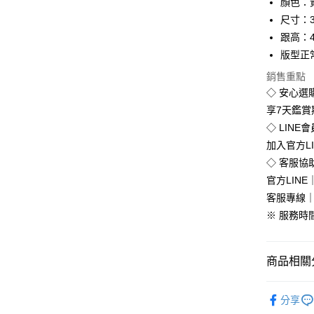
顏色：
Apple Pay
尺寸：3
街口支付
跟高：
版型正
悠遊付
銷售重點
Google Pa
◇ 安心選
全盈+PAY
享7天鑑
◇ LINE
加入官方L
運送方式
◇ 客服協
官方LINE｜
全家付款
客服專線｜0
免運費
※ 服務時間：
付款後全
免運費
商品相關分
7-11付款
流行女鞋
每筆NT$8
分享
💥Outlet