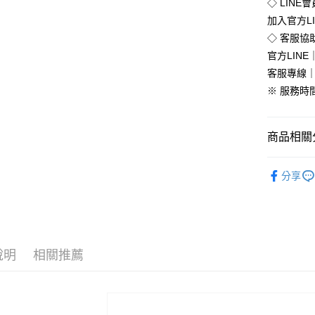
◇ LINE
加入官方L
運送方式
◇ 客服協
官方LINE｜
全家付款
客服專線｜0
免運費
※ 服務時間：
付款後全
免運費
商品相關分
7-11付款
流行女鞋
每筆NT$8
分享
►進店必
付款後7-1
🔥促銷活
每筆NT$8
全部商品
新竹物流
說明
相關推薦
每筆NT$9
全部商品
離島郵局
每筆NT$9