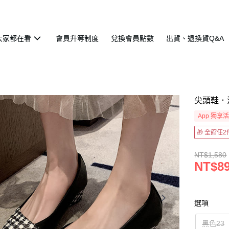
大家都在看
會員升等制度
兌換會員點數
出貨、退換貨Q&A
尖頭鞋．
App 獨享
🎁 全館任
NT$1,580
NT$8
選項
黑色23