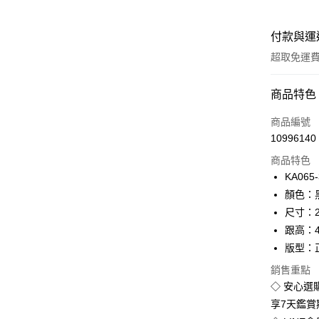
付款與運
超取免運
付款方式
商品特色
信用卡一
商品編號
10996140
超商取貨
商品特色
LINE Pay
KA065-
顏色：
Apple Pay
尺寸：2
街口支付
跟高：
版型：
悠遊付
銷售重點
Google Pa
◇ 安心選
全盈+PAY
享7天鑑