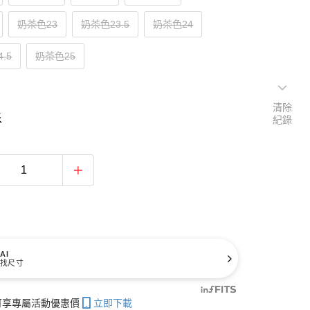
奶茶色23
奶茶色23.5
奶茶色24
.5
奶茶色25
清除
表
紀錄
AI
找尺寸
帳可享專屬活動優惠價
立即下載