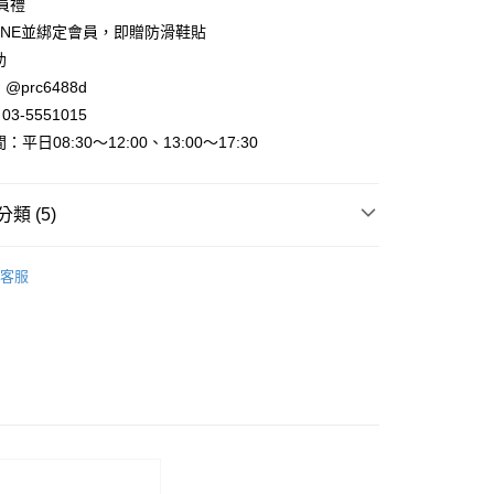
會員禮
INE並綁定會員，即贈防滑鞋貼
助
@prc6488d
取貨
3-5551015
平日08:30～12:00、13:00～17:30
家取貨
類 (5)
取貨
►楔型涼鞋/包鞋
楔型包鞋
0，滿NT$800(含以上)免運費
客服
敗
►詢問度超高鞋子
1取貨
動
全館滿件🩴免費送日系拖鞋！
0，滿NT$800(含以上)免運費
►查看全部商品
0，滿NT$999(含以上)免運費
►全部鞋款
配送
0，滿NT$999(含以上)免運費