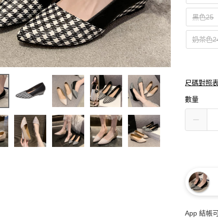
黑色25
奶茶色24
尺碼對照
數量
App 結