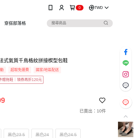
0
TWD
穿搭部落格
法式氣質千鳥格紋拼接楔型包鞋
活動
超取免運費
國家/地區配送
2件贈拖鞋｜領券再折120元
99
已賣出：10件
黑色23.5
黑色24
黑色24.5