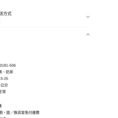
送方式
費
次付款
付款
3181-506
黑、奶茶
3-25
4公分
正常
y
購
賞期，退／換貨皆免付運費