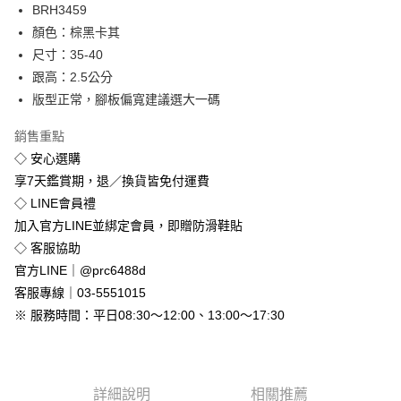
Apple Pay
BRH3459
顏色：棕黑卡其
街口支付
尺寸：35-40
悠遊付
跟高：2.5公分
版型正常，腳板偏寬建議選大一碼
Google Pay
銷售重點
全盈+PAY
◇ 安心選購
享7天鑑賞期，退／換貨皆免付運費
運送方式
◇ LINE會員禮
全家付款取貨
加入官方LINE並綁定會員，即贈防滑鞋貼
免運費
◇ 客服協助
付款後全家取貨
官方LINE｜@prc6488d
免運費
客服專線｜03-5551015
※ 服務時間：平日08:30～12:00、13:00～17:30
7-11付款取貨
每筆NT$80，滿NT$800(含以上)免運費
付款後7-11取貨
詳細說明
相關推薦