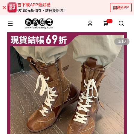
首下載APP領好禮
開啟APP
送100元折價券，註冊雙倍送！
0
1
/
10