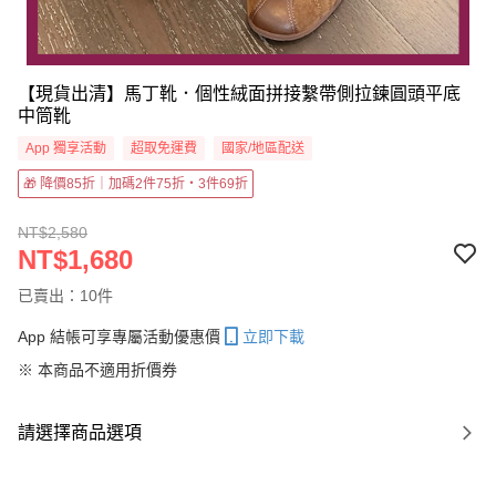
【現貨出清】馬丁靴．個性絨面拼接繫帶側拉鍊圓頭平底
中筒靴
App 獨享活動
超取免運費
國家/地區配送
🎁 降價85折｜加碼2件75折・3件69折
NT$2,580
NT$1,680
已賣出：10件
App 結帳可享專屬活動優惠價
立即下載
※ 本商品不適用折價券
請選擇商品選項