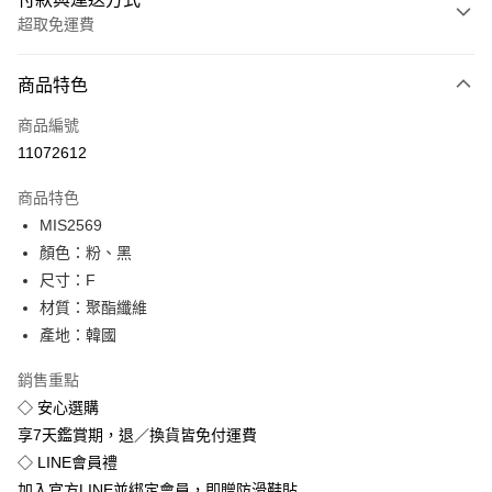
超取免運費
付款方式
商品特色
信用卡一次付款
商品編號
超商取貨付款
11072612
LINE Pay
商品特色
Apple Pay
MIS2569
顏色：粉、黑
街口支付
尺寸：F
悠遊付
材質：聚酯纖維
產地：韓國
Google Pay
銷售重點
全盈+PAY
◇ 安心選購
享7天鑑賞期，退／換貨皆免付運費
運送方式
◇ LINE會員禮
全家付款取貨
加入官方LINE並綁定會員，即贈防滑鞋貼