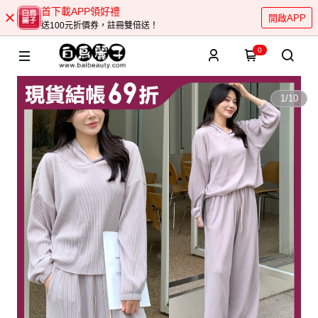
首下載APP領好禮
開啟APP
送100元折價券，註冊雙倍送！
0
1
/
10