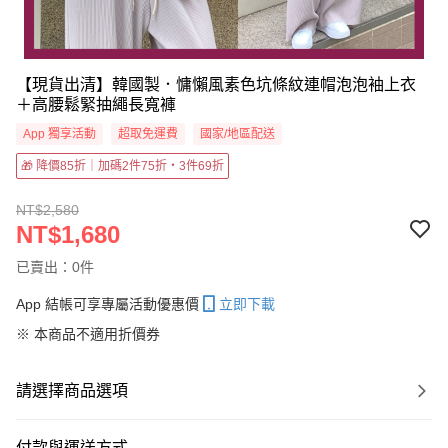
【現貨出清】韓國製．慵懶風素色坑條紋連帽泡泡袖上衣
＋高腰鬆緊抽繩長寬褲
App 獨享活動
超取免運費
國家/地區配送
🎁 降價85折｜加碼2件75折・3件69折
NT$2,580
NT$1,680
已賣出：0件
App 結帳可享專屬活動優惠價
立即下載
※ 本商品不適用折價券
請選擇商品選項
付款與運送方式