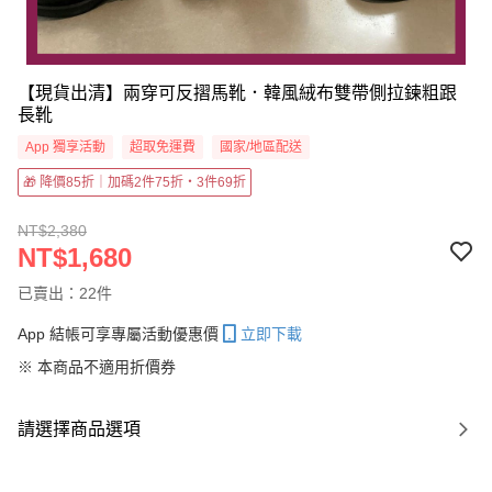
【現貨出清】兩穿可反摺馬靴．韓風絨布雙帶側拉鍊粗跟
長靴
App 獨享活動
超取免運費
國家/地區配送
🎁 降價85折｜加碼2件75折・3件69折
NT$2,380
NT$1,680
已賣出：22件
App 結帳可享專屬活動優惠價
立即下載
※ 本商品不適用折價券
請選擇商品選項