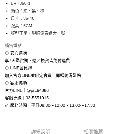
Apple Pay
BRH350-1
顏色：駝、黑、棕
街口支付
尺寸：35-40
悠遊付
跟高：5CM
版型正常，腳版偏寬選大一號
Google Pay
銷售重點
全盈+PAY
◇ 安心選購
享7天鑑賞期，退／換貨皆免付運費
運送方式
◇ LINE會員禮
全家付款取貨
加入官方LINE並綁定會員，即贈防滑鞋貼
免運費
◇ 客服協助
付款後全家取貨
官方LINE｜@prc6488d
免運費
客服專線｜03-5551015
※ 服務時間：平日08:30～12:00、13:00～17:30
7-11付款取貨
每筆NT$80，滿NT$800(含以上)免運費
付款後7-11取貨
詳細說明
相關推薦