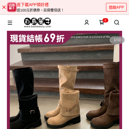
首下載APP領好禮
開啟APP
送100元折價券，註冊雙倍送！
0
1
/
10