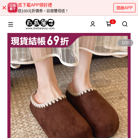
首下載APP領好禮
開啟APP
送100元折價券，註冊雙倍送！
0
1
/
10