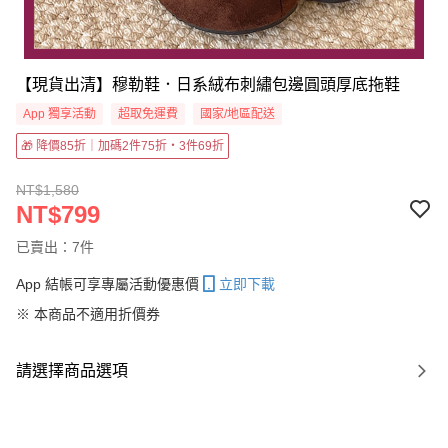
【現貨出清】穆勒鞋．日系絨布刺繡包邊圓頭厚底拖鞋
App 獨享活動
超取免運費
國家/地區配送
🎁 降價85折｜加碼2件75折・3件69折
NT$1,580
NT$799
已賣出：7件
App 結帳可享專屬活動優惠價
立即下載
※ 本商品不適用折價券
請選擇商品選項