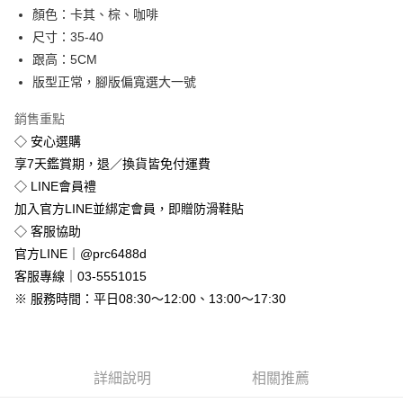
顏色：卡其、棕、咖啡
街口支付
尺寸：35-40
悠遊付
跟高：5CM
版型正常，腳版偏寬選大一號
Google Pay
銷售重點
全盈+PAY
◇ 安心選購
享7天鑑賞期，退／換貨皆免付運費
運送方式
◇ LINE會員禮
全家付款取貨
加入官方LINE並綁定會員，即贈防滑鞋貼
免運費
◇ 客服協助
付款後全家取貨
官方LINE｜@prc6488d
免運費
客服專線｜03-5551015
※ 服務時間：平日08:30～12:00、13:00～17:30
7-11付款取貨
每筆NT$80，滿NT$800(含以上)免運費
付款後7-11取貨
詳細說明
相關推薦
每筆NT$80，滿NT$800(含以上)免運費