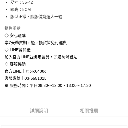
尺寸：35-42
悠遊付
跟高：8CM
版型正常，腳版偏寬選大一號
Google Pay
銷售重點
全盈+PAY
◇ 安心選購
享7天鑑賞期，退／換貨皆免付運費
運送方式
◇ LINE會員禮
全家付款取貨
加入官方LINE並綁定會員，即贈防滑鞋貼
免運費
◇ 客服協助
付款後全家取貨
官方LINE｜@prc6488d
免運費
客服專線｜03-5551015
※ 服務時間：平日08:30～12:00、13:00～17:30
7-11付款取貨
每筆NT$80，滿NT$800(含以上)免運費
付款後7-11取貨
詳細說明
相關推薦
每筆NT$80，滿NT$800(含以上)免運費
新竹物流