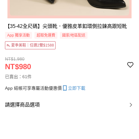
【35-42全尺碼】尖頭靴．優雅皮革釦環側拉鍊高跟短靴
App 獨享活動
超取免運費
國家/地區配送
👠 夏季美鞋｜任選2雙$1588
NT$1,980
NT$980
已賣出：61件
App 結帳可享專屬活動優惠價
立即下載
請選擇商品選項