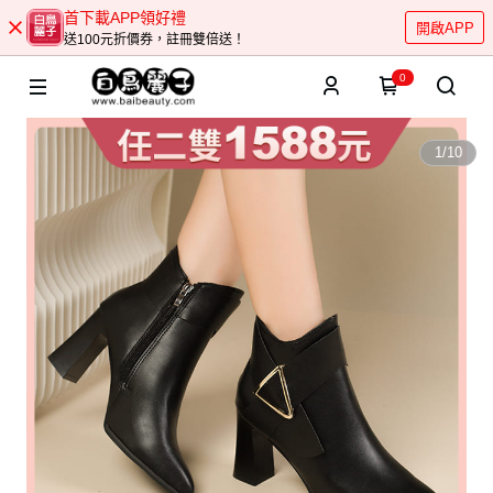
首下載APP領好禮
開啟APP
送100元折價券，註冊雙倍送！
0
1
/
10