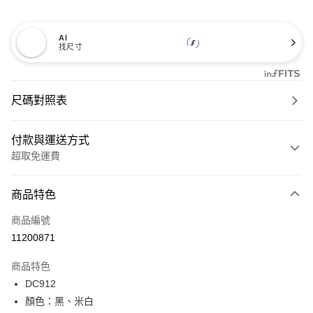
AI
找尺寸
尺碼對照表
付款與運送方式
超取免運費
付款方式
商品特色
信用卡一次付款
商品編號
超商取貨付款
11200871
LINE Pay
商品特色
Apple Pay
DC912
顏色：黑、米白
街口支付