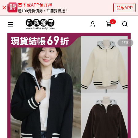
首下載APP領好禮
開啟APP
送100元折價券，註冊雙倍送！
0
1
/
10