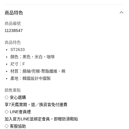
付款方式
商品特色
信用卡一次付款
商品編號
超商取貨付款
11238547
LINE Pay
商品特色
Apple Pay
ST2633
顏色：黑色，米白，咖啡
街口支付
尺寸：F
悠遊付
材質：腈綸/兜帽-聚酯纖維、棉
產地：韓國設計中國製
Google Pay
銷售重點
全盈+PAY
◇ 安心選購
享7天鑑賞期，退／換貨皆免付運費
運送方式
◇ LINE會員禮
全家付款取貨
加入官方LINE並綁定會員，即贈防滑鞋貼
免運費
◇ 客服協助