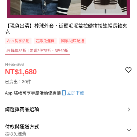
【現貨出清】棒球外套．街頭毛呢雙拉鏈拼接連帽長袖夾
克
App 獨享活動
超取免運費
國家/地區配送
🎁 降價85折｜加碼2件75折・3件69折
NT$2,380
NT$1,680
已賣出：30件
App 結帳可享專屬活動優惠價
立即下載
請選擇商品選項
付款與運送方式
超取免運費