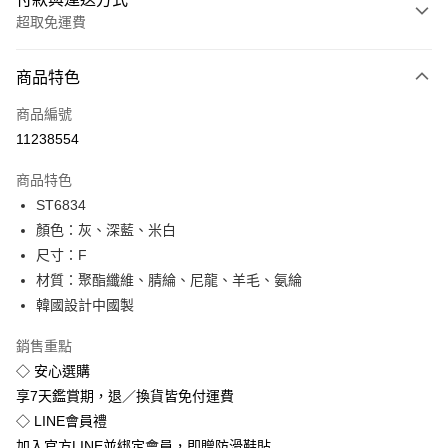
超取免運費
付款方式
商品特色
信用卡一次付款
商品編號
超商取貨付款
11238554
LINE Pay
商品特色
Apple Pay
ST6834
顏色：灰、深藍、米白
街口支付
尺寸：F
悠遊付
材質：聚酯纖維、腈綸、尼龍、羊毛、氨綸
韓國設計中國製
Google Pay
銷售重點
全盈+PAY
◇ 安心選購
享7天鑑賞期，退／換貨皆免付運費
運送方式
◇ LINE會員禮
全家付款取貨
加入官方LINE並綁定會員，即贈防滑鞋貼