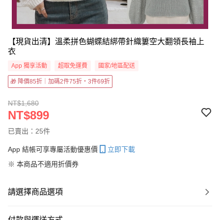
【現貨出清】溫柔拼色蝴蝶結綁帶針織簍空大翻領長袖上
衣
App 獨享活動
超取免運費
國家/地區配送
🎁 降價85折｜加碼2件75折・3件69折
NT$1,680
NT$899
已賣出：25件
App 結帳可享專屬活動優惠價
立即下載
※ 本商品不適用折價券
請選擇商品選項
付款與運送方式