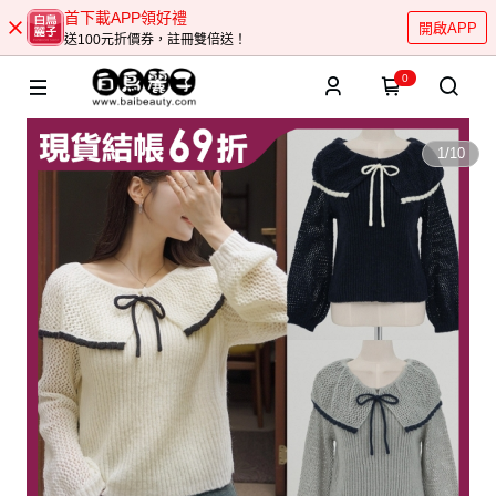
首下載APP領好禮
開啟APP
送100元折價券，註冊雙倍送！
0
1
/
10