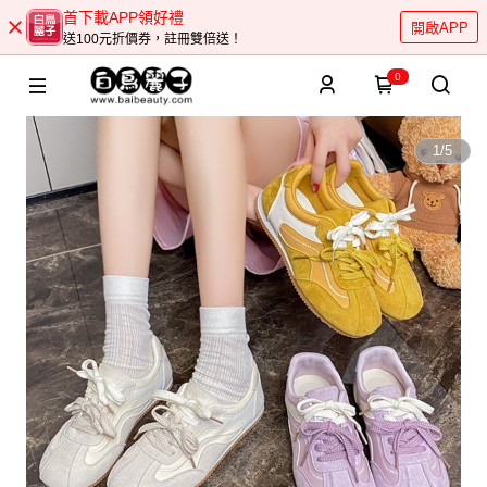
首下載APP領好禮
開啟APP
送100元折價券，註冊雙倍送！
0
1
/
5