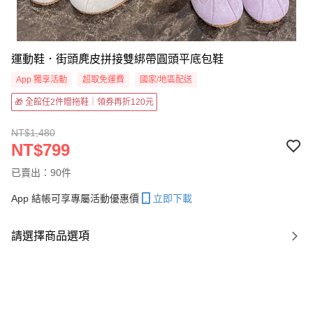
運動鞋．街頭麂皮拼接雙綁帶圓頭平底包鞋
App 獨享活動
超取免運費
國家/地區配送
🎁 全館任2件贈拖鞋｜領券再折120元
NT$1,480
NT$799
已賣出：90件
App 結帳可享專屬活動優惠價
立即下載
請選擇商品選項