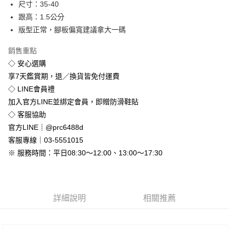
尺寸：35-40
悠遊付
跟高：1.5公分
版型正常，腳板偏寬建議拿大一碼
Google Pay
銷售重點
全盈+PAY
◇ 安心選購
享7天鑑賞期，退／換貨皆免付運費
運送方式
◇ LINE會員禮
全家付款取貨
加入官方LINE並綁定會員，即贈防滑鞋貼
免運費
◇ 客服協助
付款後全家取貨
官方LINE｜@prc6488d
免運費
客服專線｜03-5551015
※ 服務時間：平日08:30～12:00、13:00～17:30
7-11付款取貨
每筆NT$80，滿NT$800(含以上)免運費
付款後7-11取貨
詳細說明
相關推薦
每筆NT$80，滿NT$800(含以上)免運費
新竹物流