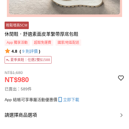
輕鬆增高5CM
休閒鞋．舒適素面皮革繫帶厚底包鞋
App 獨享活動
超取免運費
國家/地區配送
4.8
(
9
則評價
)
👠 夏季美鞋｜任選2雙$1588
NT$1,680
NT$980
已賣出：589件
App 結帳可享專屬活動優惠價
立即下載
請選擇商品選項