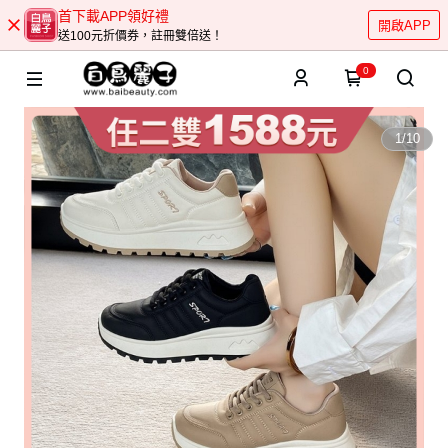
首下載APP領好禮
開啟APP
送100元折價券，註冊雙倍送！
0
1
/
10