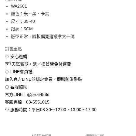
Apple Pay
WA2601
顏色：米、黑、卡其
街口支付
尺寸：35-40
悠遊付
跟高：5CM
版型正常，腳板偏寬建議拿大一碼
Google Pay
銷售重點
全盈+PAY
◇ 安心選購
享7天鑑賞期，退／換貨皆免付運費
運送方式
◇ LINE會員禮
全家付款取貨
加入官方LINE並綁定會員，即贈防滑鞋貼
免運費
◇ 客服協助
付款後全家取貨
官方LINE｜@prc6488d
免運費
客服專線｜03-5551015
※ 服務時間：平日08:30～12:00、13:00～17:30
7-11付款取貨
每筆NT$80，滿NT$800(含以上)免運費
付款後7-11取貨