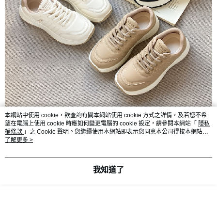
本網站中使用 cookie，欲查詢有關本網站使用 cookie 方式之詳情，及若您不希
望在電腦上使用 cookie 時應如何變更電腦的 cookie 設定，請參閱本網站「
隱私
權條款
」之 Cookie 聲明。您繼續使用本網站即表示您同意本公司得按本網站使
用條款之 Cookie 聲明使用 cookie。
了解更多 >
我知道了