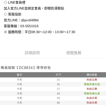
◇ LINE會員禮
全家付款取貨
加入官方LINE並綁定會員，即贈防滑鞋貼
免運費
◇ 客服協助
付款後全家取貨
官方LINE｜@prc6488d
免運費
客服專線｜03-5551015
※ 服務時間：平日08:30～12:00、13:00～17:30
7-11付款取貨
每筆NT$80，滿NT$800(含以上)免運費
付款後7-11取貨
詳細說明
相關推薦
每筆NT$80，滿NT$800(含以上)免運費
新竹物流
每筆NT$90，滿NT$999(含以上)免運費
離島郵局配送
每筆NT$90，滿NT$999(含以上)免運費
【宇迅國際】限一般住址，不支援智能櫃
查看運費