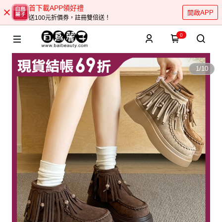
首下載APP領好禮
開啟APP
送100元折價券，註冊雙倍送！
0
1
/
10