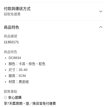
付款與運送方式
超取免運費
付款方式
商品特色
信用卡一次付款
商品編號
超商取貨付款
11302171
LINE Pay
商品特色
Apple Pay
DC8834
顏色：卡其、棕色、駝色
街口支付
尺寸：35-40
悠遊付
跟高：5CM
材質：麂皮絨
Google Pay
銷售重點
全盈+PAY
◇ 安心選購
享7天鑑賞期，退／換貨皆免付運費
運送方式