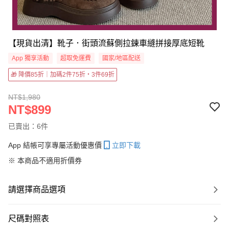
【現貨出清】靴子．街頭流蘇側拉鍊車縫拼接厚底短靴
App 獨享活動
超取免運費
國家/地區配送
🎁 降價85折｜加碼2件75折・3件69折
NT$1,980
NT$899
已賣出：6件
App 結帳可享專屬活動優惠價
立即下載
※ 本商品不適用折價券
請選擇商品選項
尺碼對照表