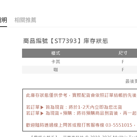
付款後7-1
韓版服飾
每筆NT$8
全部商品
說明
相關推薦
新竹物流
全部商品
每筆NT$9
🔥促銷活
離島郵局
每筆NT$9
【宇迅國