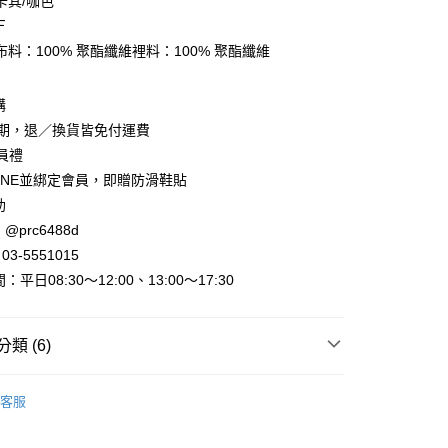
卡其/咖色
Ｆ
料：100% 聚酯纖維裡料：100% 聚酯纖維
購
y
賞期，退／換貨皆免付運費
會員禮
INE並綁定會員，即贈防滑鞋貼
助
@prc6488d
3-5551015
取貨
平日08:30～12:00、13:00～17:30
家取貨
類 (6)
►外套、背心
厚外套
取貨
客服
0，滿NT$800(含以上)免運費
出清
出清服飾