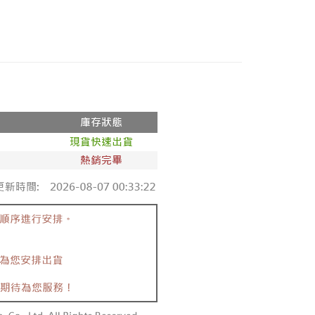
1取貨
►全部秋冬服飾
0，滿NT$800(含以上)免運費
►查看全部商品
►全部服飾
0，滿NT$999(含以上)免運費
動
現貨出清🔥滿件最低只要69折！
配送
0，滿NT$999(含以上)免運費
際】限一般住址，不支援智能櫃
查看運費