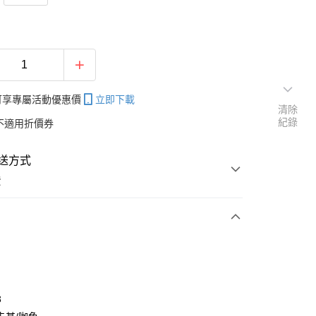
帳可享專屬活動優惠價
立即下載
清除
紀錄
不適用折價券
送方式
費
次付款
付款
3