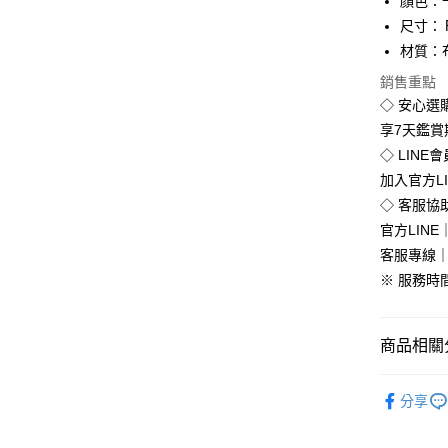
顏色：
Apple Pay
尺寸：
街口支付
材質：布
悠遊付
銷售重點
◇ 安心選
Google Pa
享7天鑑
全盈+PAY
◇ LINE
加入官方L
◇ 客服協
運送方式
官方LINE｜
客服專線｜0
全家付款
※ 服務時間：
免運費
付款後全
商品相關分
免運費
韓版服飾
7-11付款
分享
每筆NT$8
💥Outlet