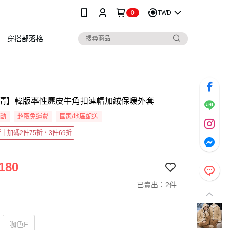
0
TWD
穿搭部落格
清】韓版率性麂皮牛角扣連帽加絨保暖外套
活動
超取免運費
國家/地區配送
5折｜加碼2件75折・3件69折
180
已賣出：2件
咖色F