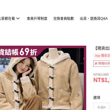
大家都在看
會員升等制度
兌換會員點數
出貨、退換貨Q&A
【現貨出
App 獨享
🎁 降價8
NT$2,380
NT$1,
選項
卡其F