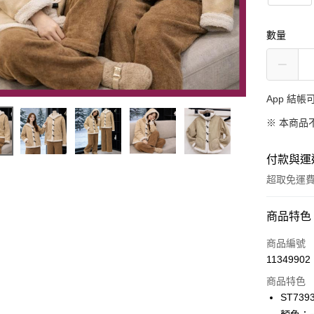
數量
App 結
※ 本商品
付款與運
超取免運
付款方式
商品特色
信用卡一
商品編號
11349902
超商取貨
商品特色
LINE Pay
ST739