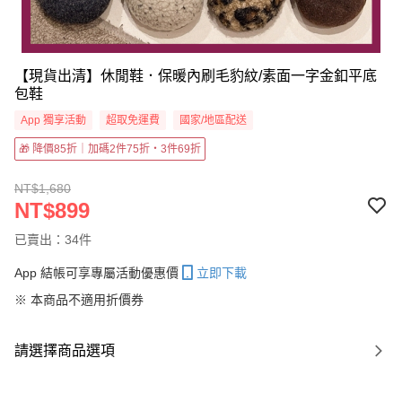
【現貨出清】休閒鞋．保暖內刷毛豹紋/素面一字金釦平底
包鞋
App 獨享活動
超取免運費
國家/地區配送
🎁 降價85折｜加碼2件75折・3件69折
NT$1,680
NT$899
已賣出：34件
App 結帳可享專屬活動優惠價
立即下載
※ 本商品不適用折價券
請選擇商品選項