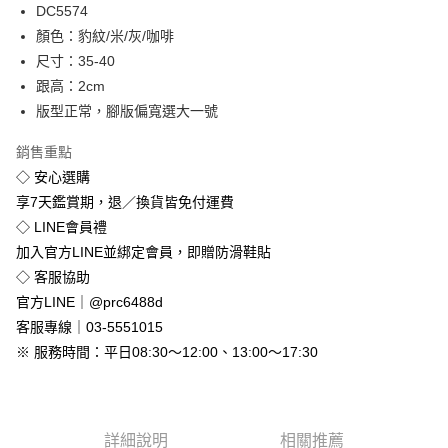
Apple Pay
DC5574
顏色：豹紋/米/灰/咖啡
街口支付
尺寸：35-40
悠遊付
跟高：2cm
版型正常，腳版偏寬選大一號
Google Pay
銷售重點
全盈+PAY
◇ 安心選購
享7天鑑賞期，退／換貨皆免付運費
運送方式
◇ LINE會員禮
全家付款取貨
加入官方LINE並綁定會員，即贈防滑鞋貼
免運費
◇ 客服協助
付款後全家取貨
官方LINE｜@prc6488d
免運費
客服專線｜03-5551015
※ 服務時間：平日08:30～12:00、13:00～17:30
7-11付款取貨
每筆NT$80，滿NT$800(含以上)免運費
付款後7-11取貨
詳細說明
相關推薦