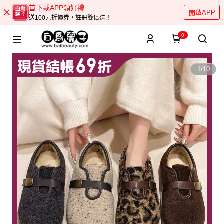
首下載APP領好禮
開啟APP
送100元折價券，註冊雙倍送！
0
1
/
10