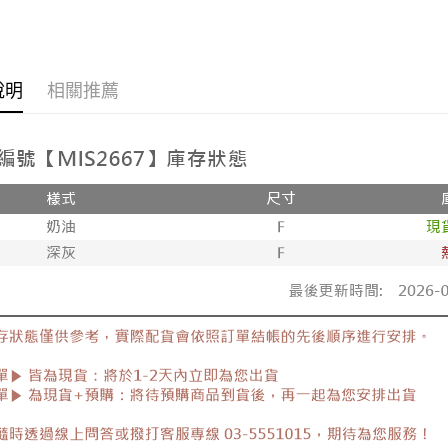
付款後7-1
韓版服飾
每筆NT$8
►正韓貨
新竹物流
說明
相關推薦
每筆NT$9
全部商品
全部商品
離島郵局
每筆NT$9
🔥促銷活
【宇迅國