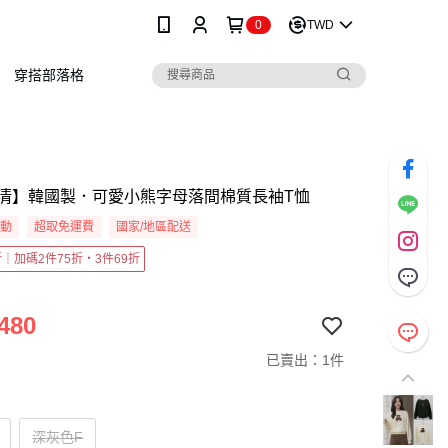
0
TWD
穿搭部落格
清】韓國製．可愛小熊字母落間棉質長袖T恤
活動
超取免運費
國家/地區配送
5折｜加碼2件75折・3件69折
480
已賣出：1件
深灰色F