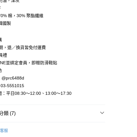
奶油，深灰
F
0% 棉，30% 聚酯纖維
韓國製
y
購
賞期，退／換貨皆免付運費
會員禮
INE並綁定會員，即贈防滑鞋貼
助
@prc6488d
取貨
3-5551015
平日08:30～12:00、13:00～17:30
家取貨
類 (7)
取貨
►上衣．T恤
七分 長袖．上衣
0，滿NT$800(含以上)免運費
客服
出清
出清服飾