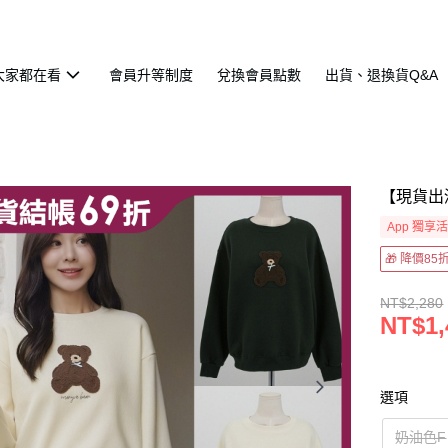
大家都在看
會員升等制度
兌換會員點數
出貨、退換貨Q&A
【現貨出
App 獨享
🎁 降價8
NT$2,280
NT$1,
選項
奶油色F