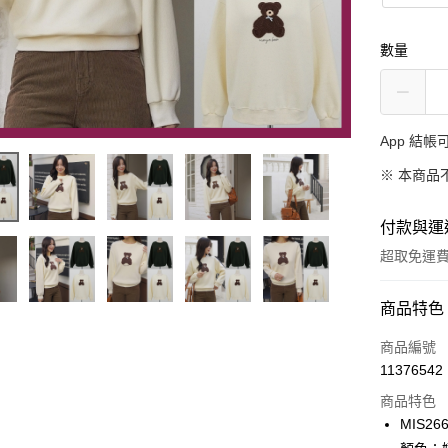
數量
App 結
※ 本商品
付款與運
超取免運
付款方式
商品特色
信用卡一
商品編號
11376542
超商取貨
商品特色
LINE Pay
MIS26