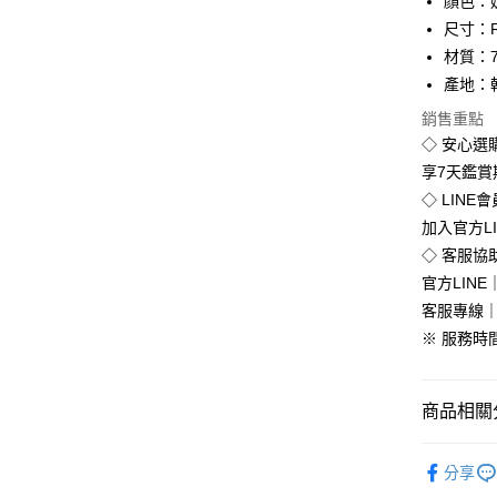
顏色：
Apple Pay
尺寸：
街口支付
材質：7
產地：
悠遊付
銷售重點
Google Pa
◇ 安心選
全盈+PAY
享7天鑑
◇ LINE
加入官方L
運送方式
◇ 客服協
官方LINE｜
全家付款
客服專線｜0
免運費
※ 服務時間：
付款後全
免運費
商品相關分
7-11付款
韓版服飾
每筆NT$8
分享
💥Outlet