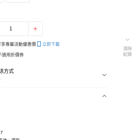
帳可享專屬活動優惠價
立即下載
清除
紀錄
不適用折價券
送方式
費
次付款
付款
67