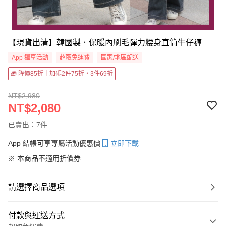
【現貨出清】韓國製．保暖內刷毛彈力腰身直筒牛仔褲
App 獨享活動
超取免運費
國家/地區配送
🎁 降價85折｜加碼2件75折・3件69折
NT$2,980
NT$2,080
已賣出：7件
App 結帳可享專屬活動優惠價
立即下載
※ 本商品不適用折價券
請選擇商品選項
付款與運送方式