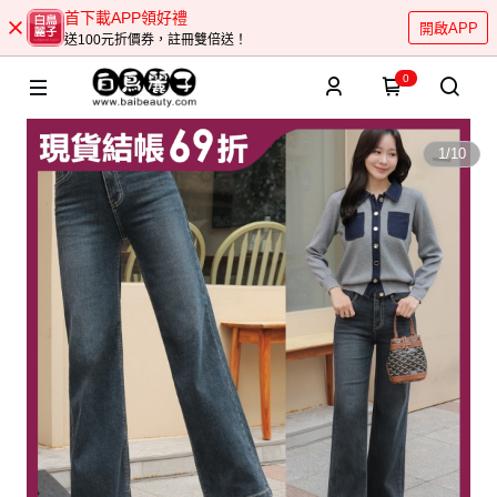
首下載APP領好禮
開啟APP
送100元折價券，註冊雙倍送！
0
1
/
10