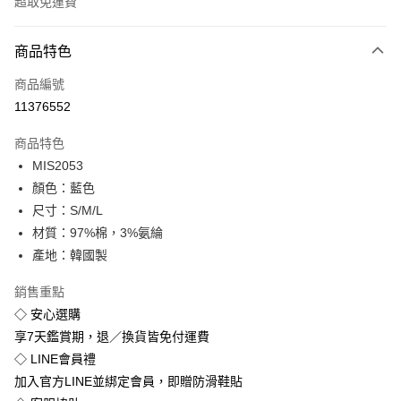
超取免運費
付款方式
商品特色
信用卡一次付款
商品編號
超商取貨付款
11376552
LINE Pay
商品特色
Apple Pay
MIS2053
顏色：藍色
街口支付
尺寸：S/M/L
悠遊付
材質：97%棉，3%氨綸
產地：韓國製
Google Pay
銷售重點
全盈+PAY
◇ 安心選購
享7天鑑賞期，退／換貨皆免付運費
運送方式
◇ LINE會員禮
全家付款取貨
加入官方LINE並綁定會員，即贈防滑鞋貼
免運費