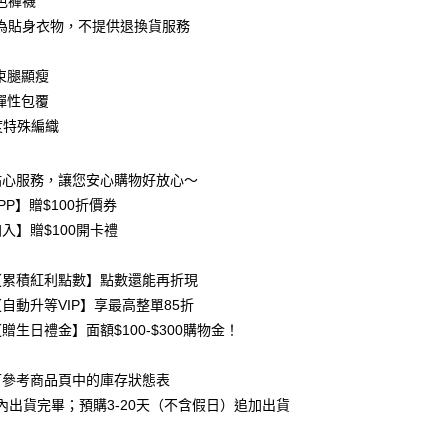
色褲襪
為貼身衣物，不提供退換貨服務
束腿顯瘦
彈性包覆
y
0度特殊編織
貼心服務，讓您安心購物好放心～
PP】贈$100折價券
入】贈$100開卡禮
取貨
【累積紅利點數】點數還能再折現
自動升等VIP】享最高整單85折
家取貨
贈生日禮金】面額$100-$300購物金！
可參考商品頁中的庫存狀態表
取貨
天內出貨完畢；預購3-20天（不含假日）追加出貨
0，滿NT$800(含以上)免運費