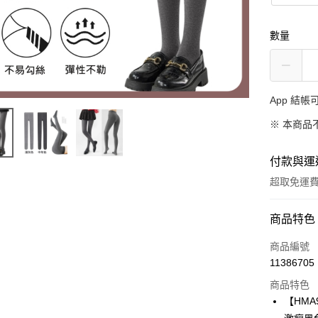
數量
App 結
※ 本商品
付款與運
超取免運
付款方式
商品特色
信用卡一
商品編號
11386705
超商取貨
商品特色
LINE Pay
【HMA