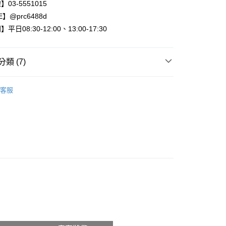
1取貨
03-5551015
0，滿NT$800(含以上)免運費
】@prc6488d
日08:30-12:00、13:00-17:30
0，滿NT$999(含以上)免運費
類 (7)
配送
0，滿NT$999(含以上)免運費
►褲子、裙子
休閒長褲 西裝褲
客服
際】限一般住址，不支援智能櫃
查看運費
出
當季現貨服飾
►全部秋冬服飾
►全部春夏服飾
動
時尚單品🎁滿件現打85折！
►查看全部商品
►全部服飾