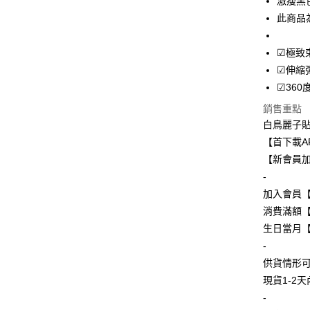
激瘦黑
Apple Pay
此商品
街口支付
☑極致
悠遊付
☑伸縮
Google Pa
☑36
全盈+PAY
銷售重點
白鳥麗子
【首下載A
運送方式
【新會員加
-
全家付款
加入會員
免運費
消費滿額【
付款後全
生日當月【
免運費
-
供貨情形
7-11付款
現貨1-2
每筆NT$8
-