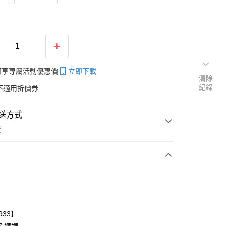
帳可享專屬活動優惠價
立即下載
清除
紀錄
不適用折價券
送方式
費
次付款
付款
933】