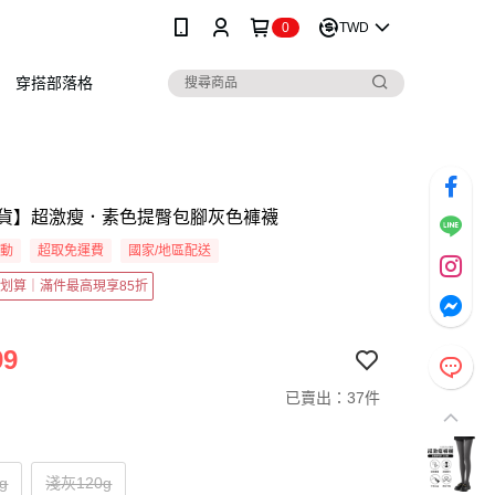
0
TWD
穿搭部落格
貨】超激瘦．素色提臀包腳灰色褲襪
活動
超取免運費
國家/地區配送
越划算｜滿件最高現享85折
99
已賣出：37件
g
淺灰120g