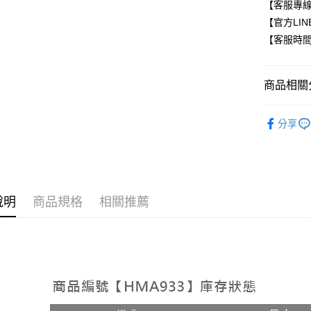
付款後7-1
【客服專線】
每筆NT$8
【官方LINE
【客服時間】平
新竹物流
每筆NT$9
商品相關分
離島郵局
每筆NT$9
韓版服飾
分享
【宇迅國
🚚現貨快
韓版服飾
韓版服飾
說明
商品規格
相關推薦
🔥促銷活
全部商品
全部商品