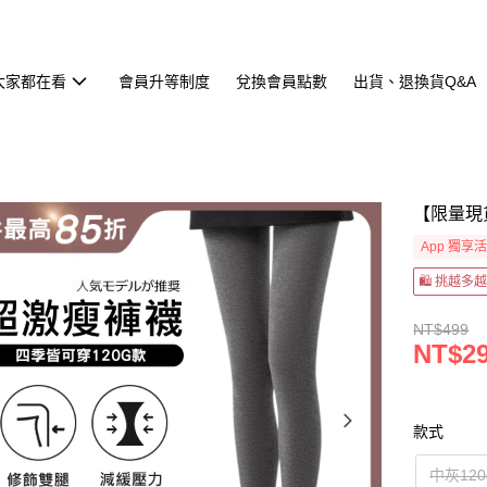
大家都在看
會員升等制度
兌換會員點數
出貨、退換貨Q&A
【限量現
App 獨享
🛍 挑越多
NT$499
NT$2
款式
中灰120