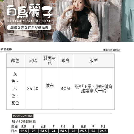
鞋面材
顏色
跟高
版型
尺碼
質
灰
色、
絨布
版型正常，腳板偏寬
米
35-40
4CM
建議拿大一碼
色、
駝色