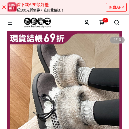
首下載APP領好禮
開啟APP
送100元折價券，註冊雙倍送！
0
1
/
10