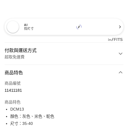
AI
找尺寸
付款與運送方式
超取免運費
付款方式
商品特色
信用卡一次付款
商品編號
超商取貨付款
11411181
LINE Pay
商品特色
Apple Pay
DCM13
顏色：灰色、米色、駝色
街口支付
尺寸：35-40