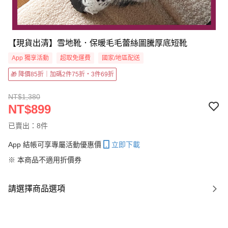
【現貨出清】雪地靴．保暖毛毛蕾絲圖騰厚底短靴
App 獨享活動
超取免運費
國家/地區配送
🎁 降價85折｜加碼2件75折・3件69折
NT$1,380
NT$899
已賣出：8件
App 結帳可享專屬活動優惠價
立即下載
※ 本商品不適用折價券
請選擇商品選項