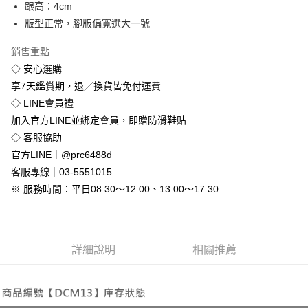
悠遊付
跟高：4cm
版型正常，腳版偏寬選大一號
Google Pay
銷售重點
全盈+PAY
◇ 安心選購
享7天鑑賞期，退／換貨皆免付運費
運送方式
◇ LINE會員禮
全家付款取貨
加入官方LINE並綁定會員，即贈防滑鞋貼
免運費
◇ 客服協助
付款後全家取貨
官方LINE｜@prc6488d
免運費
客服專線｜03-5551015
※ 服務時間：平日08:30～12:00、13:00～17:30
7-11付款取貨
每筆NT$80，滿NT$800(含以上)免運費
付款後7-11取貨
詳細說明
相關推薦
每筆NT$80，滿NT$800(含以上)免運費
新竹物流
每筆NT$90，滿NT$999(含以上)免運費