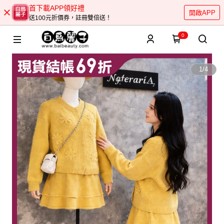
首下載APP領好禮
開啟APP
送100元折價券，註冊雙倍送！
0
1
/
4