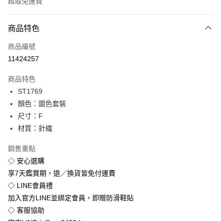
超取免運費
付款方式
商品特色
信用卡一次付款
商品編號
超商取貨付款
11424257
LINE Pay
商品特色
Apple Pay
ST1769
顏色：圖色套裝
街口支付
尺寸：F
悠遊付
材質：針織
Google Pay
銷售重點
◇ 安心選購
全盈+PAY
享7天鑑賞期，退／換貨皆免付運費
◇ LINE會員禮
運送方式
加入官方LINE並綁定會員，即贈防滑鞋貼
全家付款取貨
◇ 客服協助
免運費