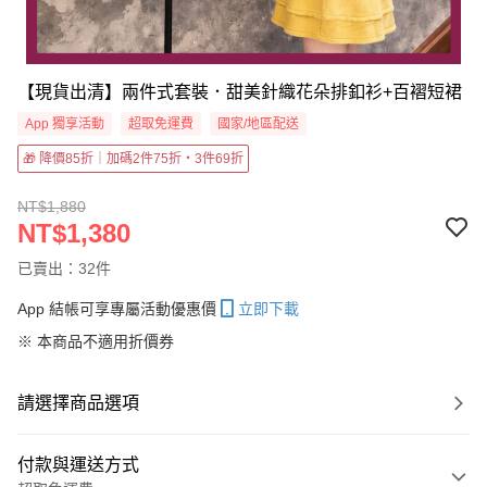
【現貨出清】兩件式套裝．甜美針織花朵排釦衫+百褶短裙
App 獨享活動
超取免運費
國家/地區配送
🎁 降價85折｜加碼2件75折・3件69折
NT$1,880
NT$1,380
已賣出：32件
App 結帳可享專屬活動優惠價
立即下載
※ 本商品不適用折價券
請選擇商品選項
付款與運送方式