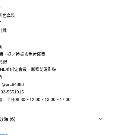
0
圖色套裝
F
針織
購
y
賞期，退／換貨皆免付運費
會員禮
INE並綁定會員，即贈防滑鞋貼
助
@prc6488d
3-5551015
取貨
平日08:30～12:00、13:00～17:30
家取貨
類 (6)
►多件式套裝
長袖套裝
取貨