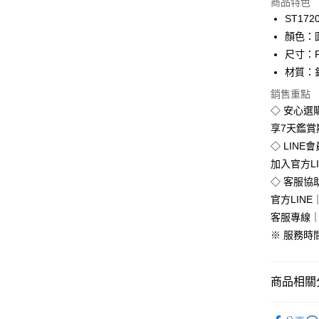
商品特色
LINE Pay
ST172
顏色：
Apple Pay
尺寸：
街口支付
材質：
悠遊付
銷售重點
◇ 安心選
Google Pa
享7天鑑
全盈+PAY
◇ LINE
加入官方L
◇ 客服協
運送方式
官方LINE｜
客服專線｜0
全家付款
※ 服務時間：
免運費
付款後全
商品相關分
免運費
韓版服飾
7-11付款