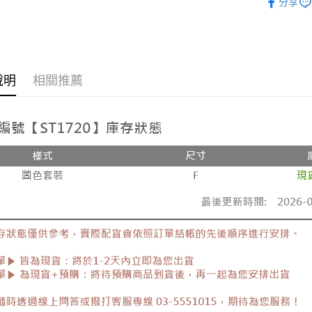
分享
每筆NT$8
💥Outlet
付款後7-1
韓版服飾
每筆NT$8
全部商品
說明
相關推薦
新竹物流
全部商品
每筆NT$9
🔥促銷活
離島郵局
每筆NT$9
【宇迅國