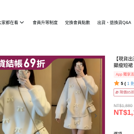
大家都在看
會員升等制度
兌換會員點數
出貨、退換貨Q&A
【現貨出
顯瘦短裙
App 獨享
5 (
1
🎁 降價8
NT$1,880
NT$1,
選項