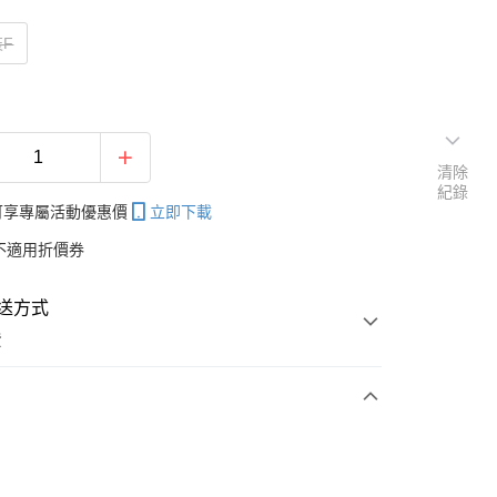
F
清除
紀錄
帳可享專屬活動優惠價
立即下載
不適用折價券
送方式
費
次付款
付款