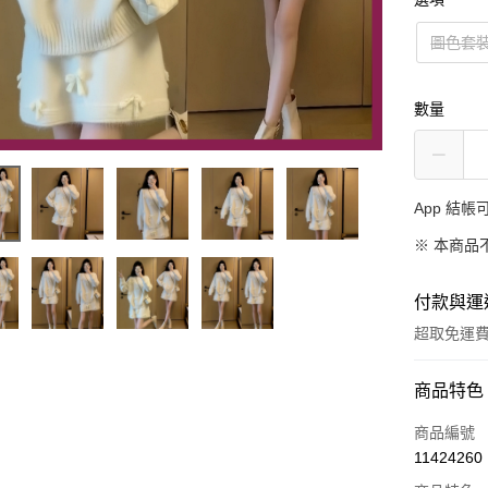
圖色套裝
數量
App 結
※ 本商品
付款與運
超取免運
付款方式
商品特色
信用卡一
商品編號
11424260
超商取貨