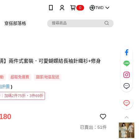
0
TWD
穿搭部落格
清】兩件式套裝．可愛蝴蝶結長袖針織衫+修身
活動
超取免運費
國家/地區配送
則評價
)
5折｜加碼2件75折・3件69折
180
已賣出：51件