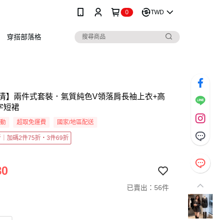
0
TWD
穿搭部落格
清】兩件式套裝．氣質純色V領落肩長袖上衣+高
字短裙
活動
超取免運費
國家/地區配送
5折｜加碼2件75折・3件69折
80
已賣出：56件