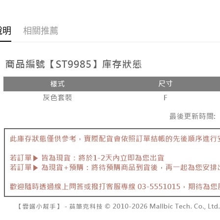
每筆NT$8
全部商品
說明
相關推薦
新竹物流
全部商品
每筆NT$9
🔥促銷活
離島郵局
每筆NT$9
【宇迅國