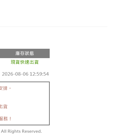
0，滿NT$800(含以上)免運費
►查看全部商品
►全部服飾
0，滿NT$999(含以上)免運費
動
現貨出清🔥滿件最低只要69折！
配送
0，滿NT$999(含以上)免運費
際】限一般住址，不支援智能櫃
查看運費