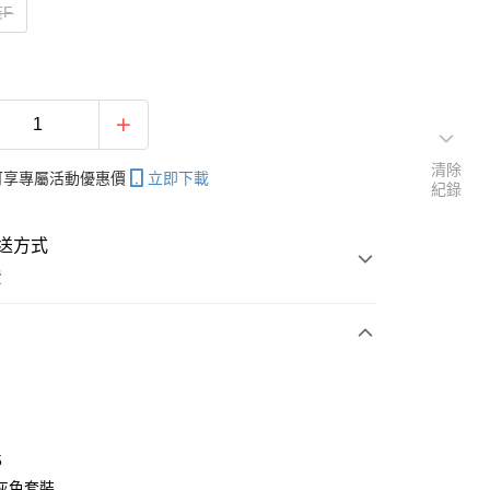
F
清除
帳可享專屬活動優惠價
立即下載
紀錄
送方式
費
次付款
付款
5
灰色套裝