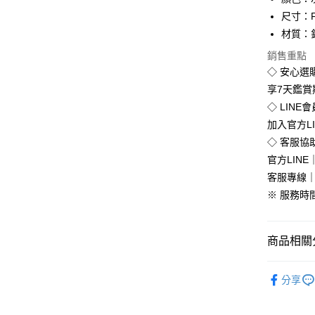
Apple Pay
尺寸：
街口支付
材質：
悠遊付
銷售重點
◇ 安心選
Google Pa
享7天鑑
全盈+PAY
◇ LINE
加入官方L
◇ 客服協
運送方式
官方LINE｜
客服專線｜0
全家付款
※ 服務時間：
免運費
付款後全
商品相關分
免運費
韓版服飾
7-11付款
分享
每筆NT$8
💥Outlet
付款後7-1
韓版服飾