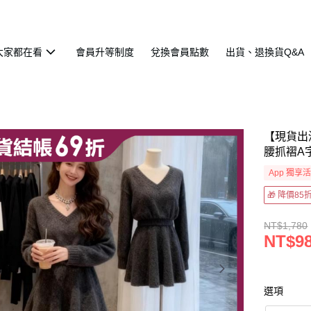
大家都在看
會員升等制度
兌換會員點數
出貨、退換貨Q&A
【現貨出
腰抓褶A
App 獨享
🎁 降價8
NT$1,780
NT$9
選項