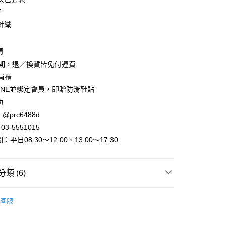
F
針織
購
y
賞期，退／換貨皆免付運費
會員禮
INE並綁定會員，即贈防滑鞋貼
助
@prc6488d
3-5551015
取貨
平日08:30～12:00、13:00～17:30
家取貨
類 (6)
►多件式套裝
長袖套裝
取貨
客服
0，滿NT$800(含以上)免運費
出清
出清服飾
1取貨
►全部秋冬服飾