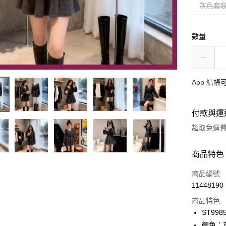
灰色套裝
數量
App 結
付款與運
超取免運
付款方式
商品特色
信用卡一
商品編號
11448190
超商取貨
商品特色
LINE Pay
ST998
顏色：