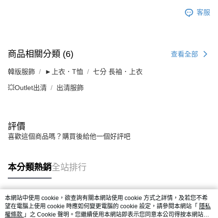
客服
商品相關分類 (6)
查看全部
韓版服飾
►上衣．T恤
七分 長袖．上衣
💥Outlet出清
出清服飾
評價
喜歡這個商品嗎？購買後給他一個好評吧
本分類熱銷
全站排行
本網站中使用 cookie，欲查詢有關本網站使用 cookie 方式之詳情，及若您不希
熱門標籤
望在電腦上使用 cookie 時應如何變更電腦的 cookie 設定，請參閱本網站「
隱私
權條款
」之 Cookie 聲明。您繼續使用本網站即表示您同意本公司得按本網站使