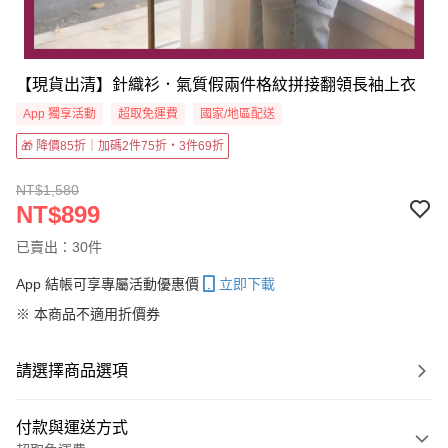
【現貨出清】針織衫．氣質假兩件格紋拼接翻領長袖上衣
App 獨享活動
超取免運費
國家/地區配送
🎁 降價85折｜加碼2件75折・3件69折
NT$1,580
NT$899
已賣出：30件
App 結帳可享專屬活動優惠價
立即下載
※ 本商品不適用折價券
請選擇商品選項
付款與運送方式