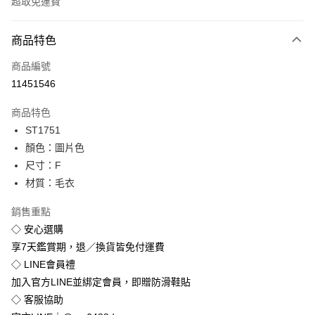
超取免運費
付款方式
商品特色
信用卡一次付款
商品編號
超商取貨付款
11451546
LINE Pay
商品特色
Apple Pay
ST1751
顏色：圖片色
街口支付
尺寸：F
悠遊付
材質：毛衣
Google Pay
銷售重點
◇ 安心選購
全盈+PAY
享7天鑑賞期，退／換貨皆免付運費
◇ LINE會員禮
運送方式
加入官方LINE並綁定會員，即贈防滑鞋貼
全家付款取貨
◇ 客服協助
免運費