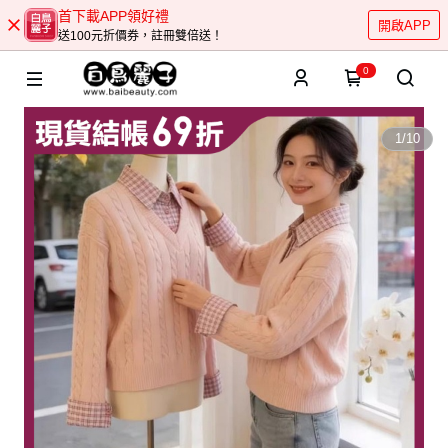
首下載APP領好禮
開啟APP
送100元折價券，註冊雙倍送！
0
1
/
10