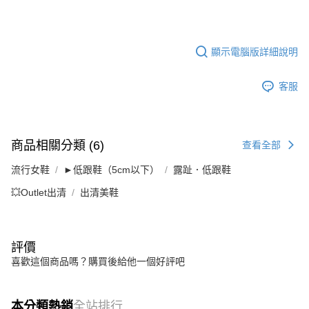
顯示電腦版詳細說明
客服
商品相關分類 (6)
查看全部
流行女鞋
►低跟鞋（5cm以下）
露趾．低跟鞋
💥Outlet出清
出清美鞋
評價
喜歡這個商品嗎？購買後給他一個好評吧
本分類熱銷
全站排行