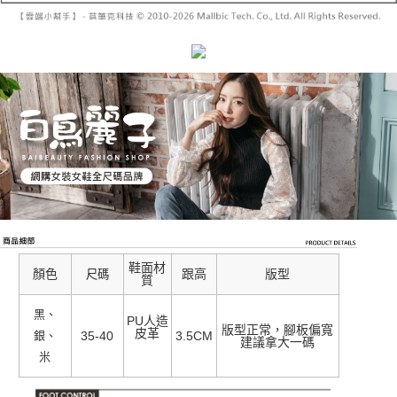
鞋面材
顏色
跟高
版型
尺碼
質
黑、
PU人造
版型正常，腳板偏寬
皮革
銀、
35-40
3.5CM
建議拿大一碼
米