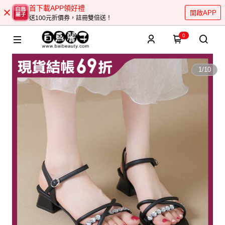
首下載APP領好禮
開啟APP
送100元折價券，註冊雙倍送！
0
1
/
10