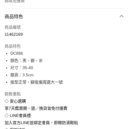
超取免運費
付款方式
商品特色
信用卡一次付款
商品編號
超商取貨付款
11462169
LINE Pay
商品特色
Apple Pay
DC886
顏色：黑、銀、米
街口支付
尺寸：35-40
悠遊付
跟高：3.5cm
版型正常，腳版偏寬選大一號
Google Pay
銷售重點
全盈+PAY
◇ 安心選購
享7天鑑賞期，退／換貨皆免付運費
運送方式
◇ LINE會員禮
全家付款取貨
加入官方LINE並綁定會員，即贈防滑鞋貼
免運費