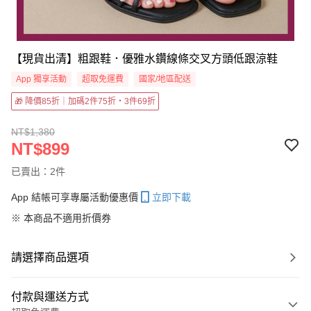
【現貨出清】粗跟鞋．優雅水鑽線條交叉方頭低跟涼鞋
App 獨享活動
超取免運費
國家/地區配送
🎁 降價85折｜加碼2件75折・3件69折
NT$1,380
NT$899
已賣出：2件
App 結帳可享專屬活動優惠價
立即下載
※ 本商品不適用折價券
請選擇商品選項
付款與運送方式