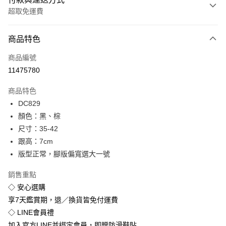
超取免運費
付款方式
商品特色
信用卡一次付款
商品編號
超商取貨付款
11475780
LINE Pay
商品特色
Apple Pay
DC829
顏色：黑、棕
街口支付
尺寸：35-42
悠遊付
跟高：7cm
版型正常，腳版偏寬選大一號
Google Pay
銷售重點
全盈+PAY
◇ 安心選購
享7天鑑賞期，退／換貨皆免付運費
運送方式
◇ LINE會員禮
全家付款取貨
加入官方LINE並綁定會員，即贈防滑鞋貼