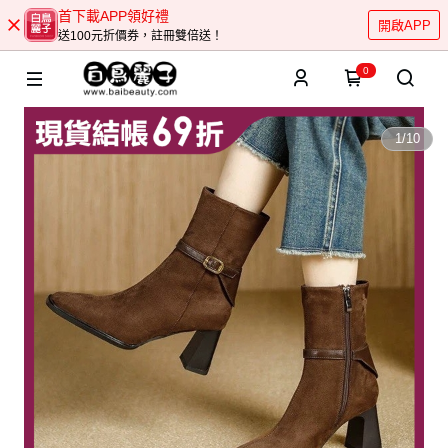
首下載APP領好禮
開啟APP
送100元折價券，註冊雙倍送！
0
1
/
10