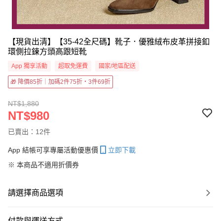
【現貨出清】【35-42全尺碼】靴子．優雅絨布皮革拼接釦
環側拉鍊方頭高跟短靴
App 獨享活動
超取免運費
國家/地區配送
🎁 降價85折｜加碼2件75折・3件69折
NT$1,880
NT$980
已賣出：12件
App 結帳可享專屬活動優惠價
立即下載
※ 本商品不適用折價券
請選擇商品選項
付款與運送方式