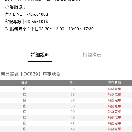
免運費
◇ 客服協助
付款後全家取貨
官方LINE｜@prc6488d
免運費
客服專線｜03-5551015
※ 服務時間：平日08:30～12:00、13:00～17:30
7-11付款取貨
每筆NT$80，滿NT$800(含以上)免運費
付款後7-11取貨
詳細說明
相關推薦
每筆NT$80，滿NT$800(含以上)免運費
新竹物流
每筆NT$90，滿NT$999(含以上)免運費
離島郵局配送
每筆NT$90，滿NT$999(含以上)免運費
【宇迅國際】限一般住址，不支援智能櫃
查看運費