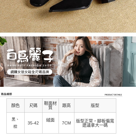
鞋面材
顏色
跟高
版型
尺碼
質
黑、
絨面
版型正常，腳板偏寬
35-42
7CM
建議拿大一碼
棕