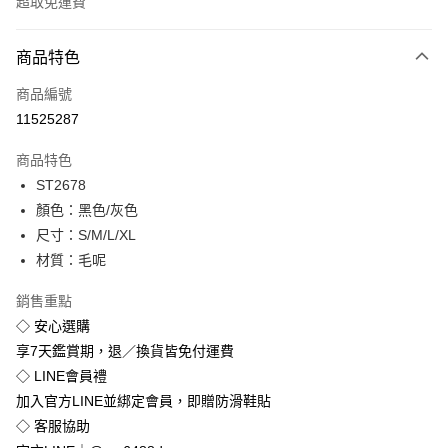
超取免運費
付款方式
商品特色
信用卡一次付款
商品編號
超商取貨付款
11525287
LINE Pay
商品特色
Apple Pay
ST2678
顏色：黑色/灰色
街口支付
尺寸：S/M/L/XL
悠遊付
材質：毛呢
Google Pay
銷售重點
◇ 安心選購
全盈+PAY
享7天鑑賞期，退／換貨皆免付運費
◇ LINE會員禮
運送方式
加入官方LINE並綁定會員，即贈防滑鞋貼
全家付款取貨
◇ 客服協助
免運費