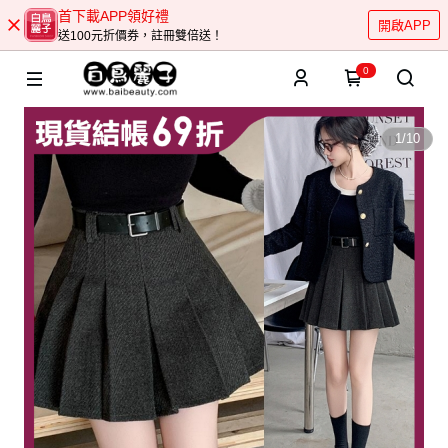
首下載APP領好禮
開啟APP
送100元折價券，註冊雙倍送！
0
1
/
10