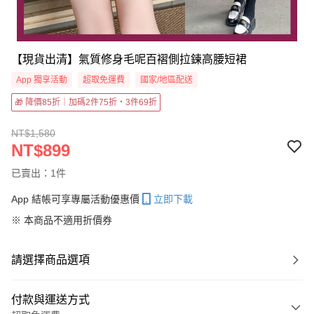
【現貨出清】氣質修身毛呢百褶側拉鍊高腰短裙
App 獨享活動
超取免運費
國家/地區配送
🎁 降價85折｜加碼2件75折・3件69折
NT$1,580
NT$899
已賣出：1件
App 結帳可享專屬活動優惠價
立即下載
※ 本商品不適用折價券
請選擇商品選項
付款與運送方式