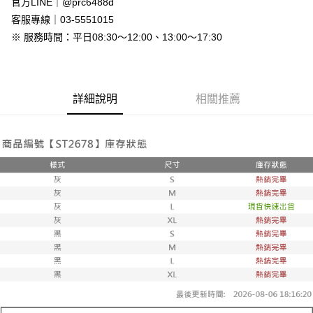
官方LINE｜@prc6488d
付款後全家取貨
客服專線｜03-5551015
免運費
※ 服務時間：平日08:30～12:00、13:00～17:30
7-11付款取貨
每筆NT$80，滿NT$800(含以上)免運費
詳細說明
相關推薦
付款後7-11取貨
每筆NT$80，滿NT$800(含以上)免運費
新竹物流
每筆NT$90，滿NT$999(含以上)免運費
離島郵局配送
每筆NT$90，滿NT$999(含以上)免運費
【宇迅國際】限一般住址，不支援智能櫃
查看運費