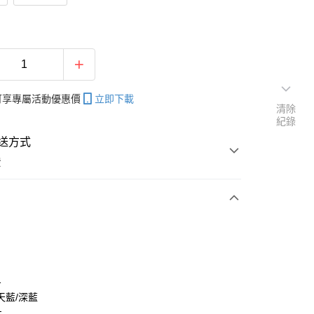
帳可享專屬活動優惠價
立即下載
清除
紀錄
送方式
費
次付款
付款
1
天藍/深藍