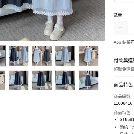
數量
App 結
付款與運
超取免運
付款方式
商品特色
信用卡一
商品編號
11606416
超商取貨
商品特色
LINE Pay
ST858
顏色：
Apple Pay