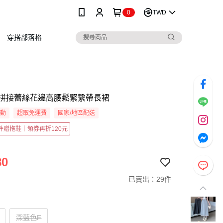
0
TWD
穿搭部落格
拼接蕾絲花邊高腰鬆緊繫帶長裙
活動
超取免運費
國家/地區配送
2件贈拖鞋｜領券再折120元
80
已賣出：29件
深藍色F