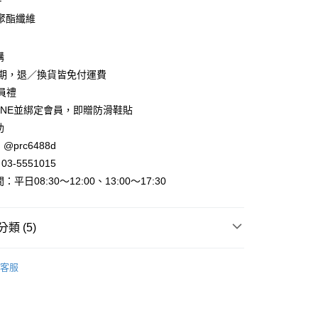
F
聚酯纖維
購
y
賞期，退／換貨皆免付運費
會員禮
INE並綁定會員，即贈防滑鞋貼
助
@prc6488d
3-5551015
取貨
平日08:30～12:00、13:00～17:30
家取貨
類 (5)
►褲子、裙子
及膝裙 長裙
取貨
客服
0，滿NT$800(含以上)免運費
動
全館滿件🩴免費送日系拖鞋！
1取貨
►全部春夏服飾