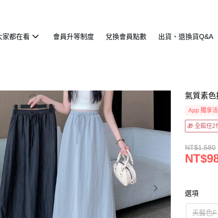
大家都在看
會員升等制度
兌換會員點數
出貨、退換貨Q&A
氣質素色
App 獨享
🎁 全館任
NT$1,580
NT$9
選項
天藍色F