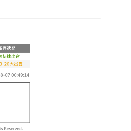
0，滿NT$800(含以上)免運費
►查看全部商品
►全部服飾
0，滿NT$999(含以上)免運費
配送
0，滿NT$999(含以上)免運費
際】限一般住址，不支援智能櫃
查看運費