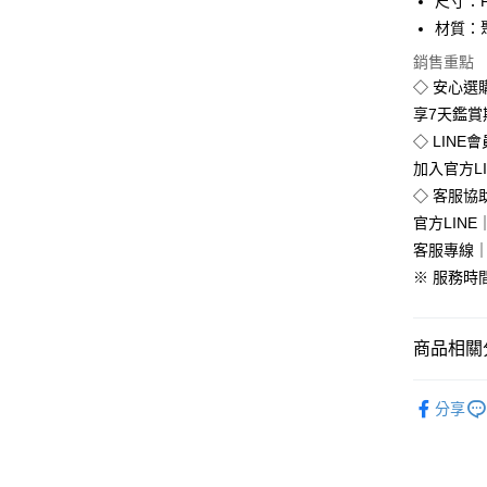
尺寸：
街口支付
材質：
悠遊付
銷售重點
◇ 安心選
Google Pa
享7天鑑
全盈+PAY
◇ LINE
加入官方L
◇ 客服協
運送方式
官方LINE｜
客服專線｜0
全家付款
※ 服務時間：
免運費
付款後全
商品相關分
免運費
韓版服飾
7-11付款
分享
每筆NT$8
🔥促銷活
付款後7-1
韓版服飾