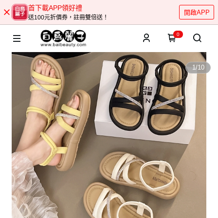
首下載APP領好禮
開啟APP
送100元折價券，註冊雙倍送！
0
1
/
10