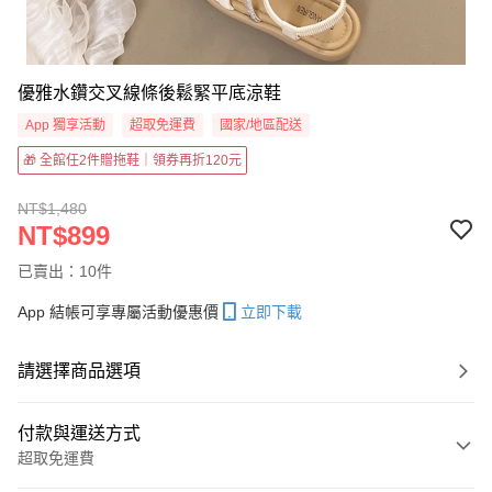
優雅水鑽交叉線條後鬆緊平底涼鞋
App 獨享活動
超取免運費
國家/地區配送
🎁 全館任2件贈拖鞋｜領券再折120元
NT$1,480
NT$899
已賣出：10件
App 結帳可享專屬活動優惠價
立即下載
請選擇商品選項
付款與運送方式
超取免運費