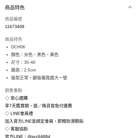
付款方式
商品特色
信用卡一次付款
商品編號
超商取貨付款
11673408
LINE Pay
商品特色
Apple Pay
DCH06
顏色：米色、黑色、黃色
街口支付
尺寸：35-40
悠遊付
跟高：2.5cm
版型正常，腳版偏寬選大一號
Google Pay
銷售重點
全盈+PAY
◇ 安心選購
享7天鑑賞期，退／換貨皆免付運費
運送方式
◇ LINE會員禮
全家付款取貨
加入官方LINE並綁定會員，即贈防滑鞋貼
免運費
◇ 客服協助
付款後全家取貨
官方LINE｜@prc6488d