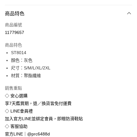
付款方式
商品特色
信用卡一次付款
商品編號
超商取貨付款
11779657
LINE Pay
商品特色
Apple Pay
ST8014
顏色：灰色
街口支付
尺寸：S/M/L/XL/2XL
悠遊付
材質：聚酯纖維
Google Pay
銷售重點
◇ 安心選購
全盈+PAY
享7天鑑賞期，退／換貨皆免付運費
◇ LINE會員禮
運送方式
加入官方LINE並綁定會員，即贈防滑鞋貼
全家付款取貨
◇ 客服協助
免運費
官方LINE｜@prc6488d