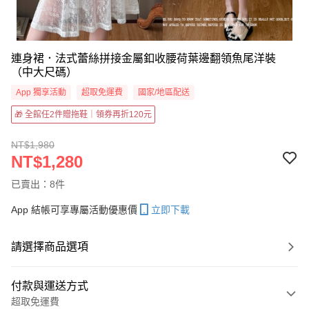
連身裙．法式蕾絲拼接金屬釦收腰荷葉邊翻領魚尾洋裝
（中大尺碼）
App 獨享活動
超取免運費
國家/地區配送
🎁 全館任2件贈拖鞋｜領券再折120元
NT$1,980
NT$1,280
已賣出：8件
App 結帳可享專屬活動優惠價
立即下載
請選擇商品選項
付款與運送方式
超取免運費