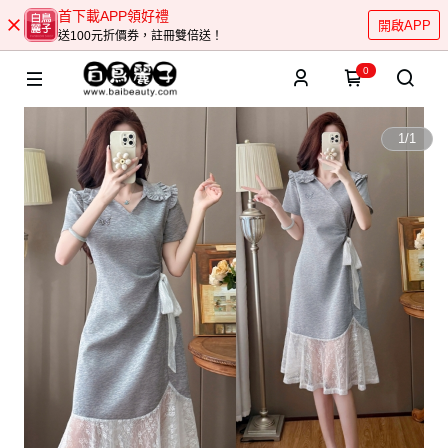
首下載APP領好禮
開啟APP
送100元折價券，註冊雙倍送！
0
1
/
1