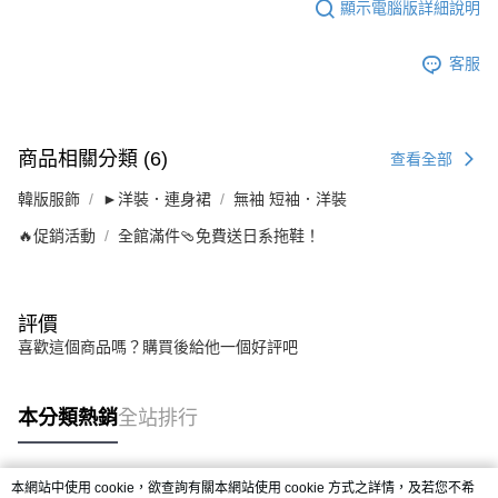
顯示電腦版詳細說明
客服
商品相關分類 (6)
查看全部
韓版服飾
►洋裝．連身裙
無袖 短袖．洋裝
🔥促銷活動
全館滿件🩴免費送日系拖鞋！
評價
喜歡這個商品嗎？購買後給他一個好評吧
本分類熱銷
全站排行
本網站中使用 cookie，欲查詢有關本網站使用 cookie 方式之詳情，及若您不希